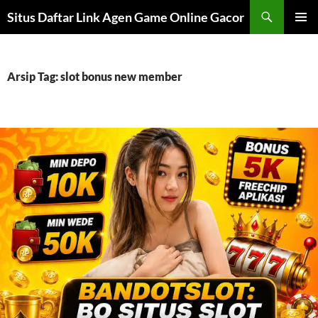
Langsung
Cari
Situs Daftar Link Agen Game Online Gacor
ke
MENU
isi
UTAMA
Arsip Tag: slot bonus new member