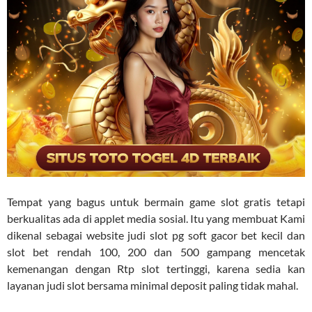
Tempat yang bagus untuk bermain game slot gratis tetapi
berkualitas ada di applet media sosial. Itu yang membuat Kami
dikenal sebagai website judi slot pg soft gacor bet kecil dan
slot bet rendah 100, 200 dan 500 gampang mencetak
kemenangan dengan Rtp slot tertinggi, karena sedia kan
layanan judi slot bersama minimal deposit paling tidak mahal.