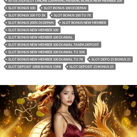
SITUS JUDI SLOT ONLINE GAMPANG MENANG BONUS NEW MEMBER 100
SLOT BONUS 100
SLOT BONUS 100 DI DEPAN
SLOT BONUS 100 TO 3X
SLOT BONUS 100 TO 7X
SLOT BONUS 200% DI DEPAN
SLOT BONUS NEW MEMBER
SLOT BONUS NEW MEMBER 100
SLOT BONUS NEW MEMBER 100 DI AWAL
SLOT BONUS NEW MEMBER 100 DI AWAL TANPA DEPOSIT
SLOT BONUS NEW MEMBER 100 DI AWAL TO 10X
SLOT BONUS NEW MEMBER 100 DI AWAL TO 7X
SLOT DEPO 25 BONUS 25
SLOT DEPOSIT 10RB BONUS 15RB
SLOT DEPOSIT 25 BONUS 25