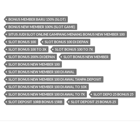
BONUS MEMBER BARU 150% (SLOT)
BONUS NEW MEMBER 100% (SLOT GAME)
SITUS JUDI SLOT ONLINE GAMPANG MENANG BONUS NEW MEMBER 100
SLOT BONUS 100
SLOT BONUS 100 DI DEPAN
SLOT BONUS 100 TO 3X
SLOT BONUS 100 TO 7X
SLOT BONUS 200% DI DEPAN
SLOT BONUS NEW MEMBER
SLOT BONUS NEW MEMBER 100
SLOT BONUS NEW MEMBER 100 DI AWAL
SLOT BONUS NEW MEMBER 100 DI AWAL TANPA DEPOSIT
SLOT BONUS NEW MEMBER 100 DI AWAL TO 10X
SLOT BONUS NEW MEMBER 100 DI AWAL TO 7X
SLOT DEPO 25 BONUS 25
SLOT DEPOSIT 10RB BONUS 15RB
SLOT DEPOSIT 25 BONUS 25