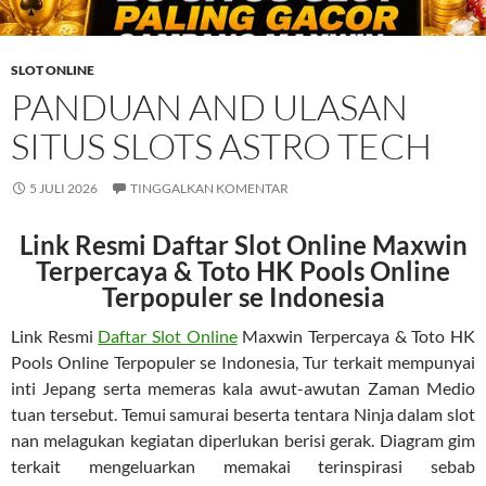
SLOT ONLINE
PANDUAN AND ULASAN
SITUS SLOTS ASTRO TECH
5 JULI 2026
TINGGALKAN KOMENTAR
Link Resmi Daftar Slot Online Maxwin
Terpercaya & Toto HK Pools Online
Terpopuler se Indonesia
Link Resmi
Daftar Slot Online
Maxwin Terpercaya & Toto HK
Pools Online Terpopuler se Indonesia, Tur terkait mempunyai
inti Jepang serta memeras kala awut-awutan Zaman Medio
tuan tersebut. Temui samurai beserta tentara Ninja dalam slot
nan melagukan kegiatan diperlukan berisi gerak. Diagram gim
terkait mengeluarkan memakai terinspirasi sebab