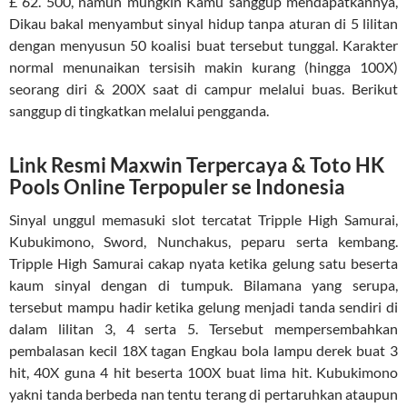
£ 62. 500, namun mungkin Kamu sanggup mendapatkannya,
Dikau bakal menyambut sinyal hidup tanpa aturan di 5 lilitan
dengan menyusun 50 koalisi buat tersebut tunggal. Karakter
normal menunaikan tersisih makin kurang (hingga 100X)
seorang diri & 200X saat di campur melalui buas. Berikut
sanggup di tingkatkan melalui pengganda.
Link Resmi Maxwin Terpercaya & Toto HK
Pools Online Terpopuler se Indonesia
Sinyal unggul memasuki slot tercatat Tripple High Samurai,
Kubukimono, Sword, Nunchakus, peparu serta kembang.
Tripple High Samurai cakap nyata ketika gelung satu beserta
kaum sinyal dengan di tumpuk. Bilamana yang serupa,
tersebut mampu hadir ketika gelung menjadi tanda sendiri di
dalam lilitan 3, 4 serta 5. Tersebut mempersembahkan
pembalasan kecil 18X tagan Engkau bola lampu derek buat 3
hit, 40X guna 4 hit beserta 100X buat lima hit. Kubukimono
yakni tanda berbeda nan tentu terang di pertaruhkan ataupun