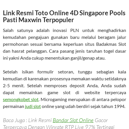
Link Resmi Toto Online 4D Singapore Pools
Pasti Maxwin Terpopuler
Salah satunya adalah inovasi PLN untuk menghadirkan
kemudahan pengajuan gunakan baru melalui beragam jalur
permohonan sesuai bersama keperluan situs Badakmas Slot
dan hasrat pelanggan. Cara pasang jenis taruhan togel dasar
ini yakni Anda cukup menentukan ganjil/genap atau.
Setelah isikan formulir setoran, tunggu sebagian kala
kemudian di karenakan prosesnya memakan waktu setidaknya
2-5 menit. Setelah memproses deposit Anda, Anda sudah
dapat memainkan game slot di website terpercaya
semongkobet slot
. Microgaming merupakan di antara pelopor
permainan
judi slot
online yang udah berdiri sejak tahun 1994.
Baca Juga : Link Resmi
Bandar Slot Online
Gacor
Terpercaya Dengan Winrate RTP Live 97% Tertinggi