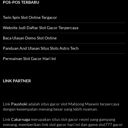
POS-POS TERBARU
Twin Spin Slot Online Tergacor
Website Judi Daftar Slot Gacor Terpercaya
Baca Ulasan Demo Slot Online
Panduan And Ulasan Situs Slots Astro Tech
Permainan Slot Gacor Hari Ini
LINK PARTNER
Link
Paushoki
adalah situs gacor slot Mahjong Maxwin terpercaya
dengan kesempatan menang besar yang lebih nyaman.
Link
Cakarnaga
merupakan situs slot gacor resmi yang gampang
menang, memberikan link slot gacor hari ini dan game slot777 gacor