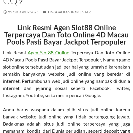
CQ9
25 OKTOBER 2025
TINGGALKAN KOMENTAR
Link Resmi Agen Slot88 Online
Terpercaya Dan Toto Online 4D Macau
Pools Pasti Bayar Jackpot Terpopuler
Link Resmi
Agen Slot88 Online
Terpercaya Dan Toto Online
4D Macau Pools Pasti Bayar Jackpot Terpopuler, Namun game
slot online tersebut udah jadi perihal yang lumrah dikarenakan
semakin banyaknya website judi online yang beredar di
internet. Pertumbuhan web judi online yang nampak di dunia
internet dan jejaring sosial seperti Facebook, Twitter,
Instagram, Youtube, serta mesin pencari Google.
Anda harus waspada dalam pilih situs judi online karena
banyak website judi online yang tidak bertanggung jawab.
Badakmas adalah situs judi online terpercaya yang juga
memahami kondisi dari Dunia perjudian , seperti deposit yang