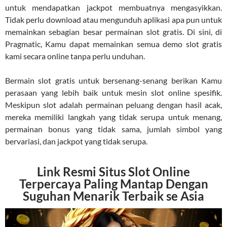
untuk mendapatkan jackpot membuatnya mengasyikkan.
Tidak perlu download atau mengunduh aplikasi apa pun untuk
memainkan sebagian besar permainan slot gratis. Di sini, di
Pragmatic, Kamu dapat memainkan semua demo slot gratis
kami secara online tanpa perlu unduhan.
Bermain slot gratis untuk bersenang-senang berikan Kamu
perasaan yang lebih baik untuk mesin slot online spesifik.
Meskipun slot adalah permainan peluang dengan hasil acak,
mereka memiliki langkah yang tidak serupa untuk menang,
permainan bonus yang tidak sama, jumlah simbol yang
bervariasi, dan jackpot yang tidak serupa.
Link Resmi Situs Slot Online
Terpercaya Paling Mantap Dengan
Suguhan Menarik Terbaik se Asia