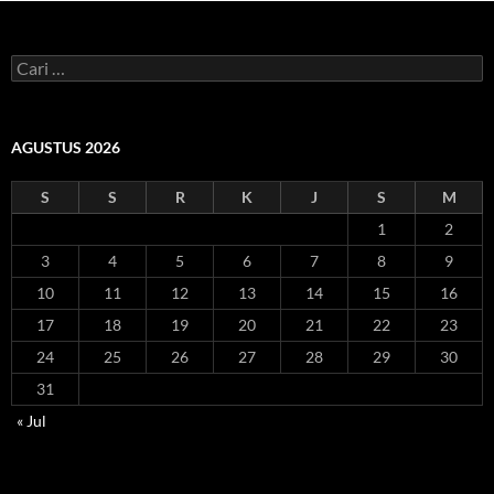
C
a
r
i
u
AGUSTUS 2026
n
t
S
S
R
K
J
S
M
u
k
1
2
:
3
4
5
6
7
8
9
10
11
12
13
14
15
16
17
18
19
20
21
22
23
24
25
26
27
28
29
30
31
« Jul