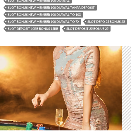
SLOT BONUS NEW MEMBER 100 DI AWAL
SLOT BONUS NEW MEMBER 100 DI AWAL TANPA DEPOSIT
SLOT BONUS NEW MEMBER 100 DI AWAL TO 10X
SLOT BONUS NEW MEMBER 100 DI AWAL TO 7X
SLOT DEPO 25 BONUS 25
SLOT DEPOSIT 10RB BONUS 15RB
SLOT DEPOSIT 25 BONUS 25