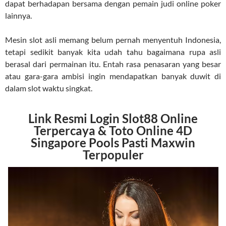
dapat berhadapan bersama dengan pemain judi online poker
lainnya.
Mesin slot asli memang belum pernah menyentuh Indonesia,
tetapi sedikit banyak kita udah tahu bagaimana rupa asli
berasal dari permainan itu. Entah rasa penasaran yang besar
atau gara-gara ambisi ingin mendapatkan banyak duwit di
dalam slot waktu singkat.
Link Resmi Login Slot88 Online
Terpercaya & Toto Online 4D
Singapore Pools Pasti Maxwin
Terpopuler