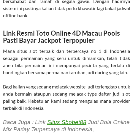
bersahabat dan ramah di segala gawai. Dengan hadirnya
sistem ini pastinya kalian tidak perlu khawatir lagi bakal jadwal
offline bank.
Link Resmi Toto Online 4D Macau Pools
Pasti Bayar Jackpot Terpopuler
Mana situs slot terbaik dan terpercaya no 1 di Indonesia
sebagai permainan yang seru untuk dimainkan, telah tidak
aneh bila permainan ini mempunyai pecinta yang terlalu di
bandingkan bersama permainan taruhan judi daring yang lain.
Bagi kalian yang sedang melacak website judi terlengkap untuk
anda bermain ataupun sedang melacak type daftar judi slot
paling baik. Kebetulan kami sedang mengulas mana provider
terbaik di Indonesia.
Baca Juga : Link
Situs Sbobet88
Judi Bola Online
Mix Parlay Terpercaya di Indonesia,