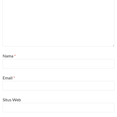
Nama
*
Email
*
Situs Web