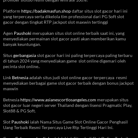
Platform
https://badakmasfun.shop
daftar situs slot gacor hari ini
yang terpercaya serta dikelola tim professional dari PG Soft slot
gacor dengan tingkat RTP jackpot slot maxwin tertinggi
Agen
Paushoki
merupakan situs slot online terbaik saat ini, yang
menyediakan permainan slot gacor pasti akan memberikan kamu
banyak keuntungan.
Situs
gerbangasia
slot gacor hari ini paling terpercaya paling terbaru
di tahun 2024 yang menyediakan game slot online digemari oleh
pecinta slot online..
Link
Betnesia
adalah situs judi slot online gacor terpercaya resmi
menyediakan berbagai game slot gacor terbaik dengan bonus jackpot
maxwin
Betnesia
https://www.asianescortlosangeles.com
merupakan situs
slot gacor luar negeri server Thailand dengan lisensi Pragmatic Play,
Slot88 & PG Soft.
Slot
Paushoki
ialah Nama Situs Game Slot Online Gacor Penghasil
Uang Terbaik Resmi Terpercaya Live Rtp Tertinggi Hari Ini.