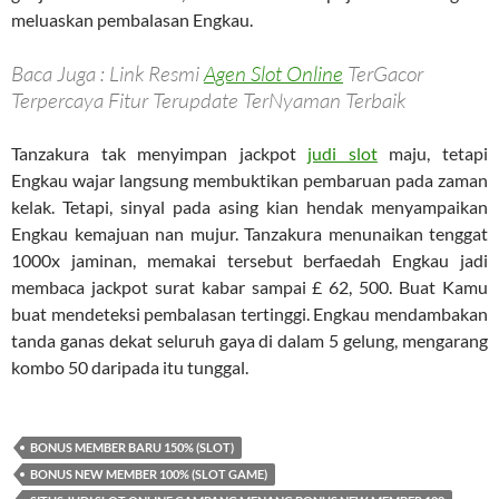
meluaskan pembalasan Engkau.
Baca Juga : Link Resmi
Agen Slot Online
TerGacor
Terpercaya Fitur Terupdate TerNyaman Terbaik
Tanzakura tak menyimpan jackpot
judi slot
maju, tetapi
Engkau wajar langsung membuktikan pembaruan pada zaman
kelak. Tetapi, sinyal pada asing kian hendak menyampaikan
Engkau kemajuan nan mujur. Tanzakura menunaikan tenggat
1000x jaminan, memakai tersebut berfaedah Engkau jadi
membaca jackpot surat kabar sampai £ 62, 500. Buat Kamu
buat mendeteksi pembalasan tertinggi. Engkau mendambakan
tanda ganas dekat seluruh gaya di dalam 5 gelung, mengarang
kombo 50 daripada itu tunggal.
BONUS MEMBER BARU 150% (SLOT)
BONUS NEW MEMBER 100% (SLOT GAME)