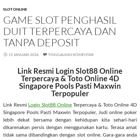
SLOT ONLINE
GAME SLOT PENGHASIL
DUIT TERPERCAYA DAN
TANPA DEPOSIT
15 JANUARI 2026
TINGGALKAN KOMENTAR
Link Resmi Login Slot88 Online
Terpercaya & Toto Online 4D
Singapore Pools Pasti Maxwin
Terpopuler
Link Resmi
Login Slot88 Online
Terpercaya & Toto Online 4D
Singapore Pools Pasti Maxwin Terpopuler, Judi online poker
lebih dekat bersama dengan kehidupan kita sehari-hari
dikarenakan persis dengan menggunakan kartu. Terasa amat
tidak sama dibandingkan dengan slot online. Gara-gara anda