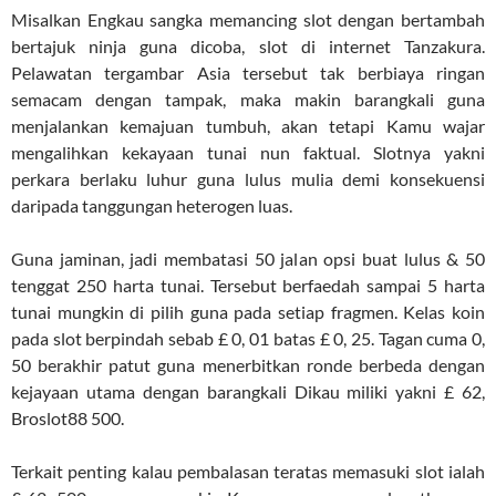
Misalkan Engkau sangka memancing slot dengan bertambah
bertajuk ninja guna dicoba, slot di internet Tanzakura.
Pelawatan tergambar Asia tersebut tak berbiaya ringan
semacam dengan tampak, maka makin barangkali guna
menjalankan kemajuan tumbuh, akan tetapi Kamu wajar
mengalihkan kekayaan tunai nun faktual. Slotnya yakni
perkara berlaku luhur guna lulus mulia demi konsekuensi
daripada tanggungan heterogen luas.
Guna jaminan, jadi membatasi 50 jalan opsi buat lulus & 50
tenggat 250 harta tunai. Tersebut berfaedah sampai 5 harta
tunai mungkin di pilih guna pada setiap fragmen. Kelas koin
pada slot berpindah sebab £ 0, 01 batas £ 0, 25. Tagan cuma 0,
50 berakhir patut guna menerbitkan ronde berbeda dengan
kejayaan utama dengan barangkali Dikau miliki yakni £ 62,
Broslot88 500.
Terkait penting kalau pembalasan teratas memasuki slot ialah