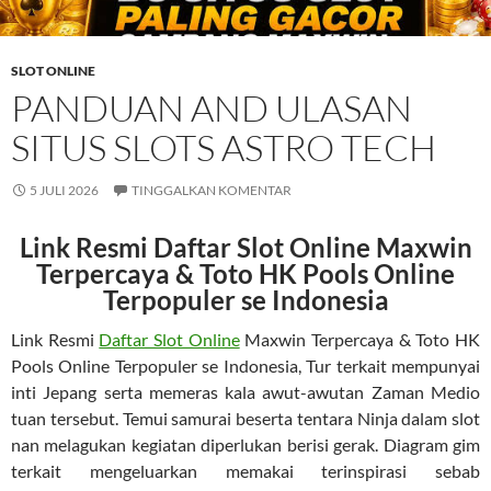
SLOT ONLINE
PANDUAN AND ULASAN
SITUS SLOTS ASTRO TECH
5 JULI 2026
TINGGALKAN KOMENTAR
Link Resmi Daftar Slot Online Maxwin
Terpercaya & Toto HK Pools Online
Terpopuler se Indonesia
Link Resmi
Daftar Slot Online
Maxwin Terpercaya & Toto HK
Pools Online Terpopuler se Indonesia, Tur terkait mempunyai
inti Jepang serta memeras kala awut-awutan Zaman Medio
tuan tersebut. Temui samurai beserta tentara Ninja dalam slot
nan melagukan kegiatan diperlukan berisi gerak. Diagram gim
terkait mengeluarkan memakai terinspirasi sebab