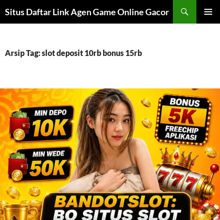
Langsung
Cari
Situs Daftar Link Agen Game Online Gacor
ke
MENU
isi
UTAMA
Arsip Tag: slot deposit 10rb bonus 15rb