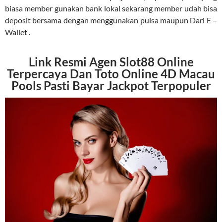
biasa member gunakan bank lokal sekarang member udah bisa
deposit bersama dengan menggunakan pulsa maupun Dari E –
Wallet .
Link Resmi Agen Slot88 Online
Terpercaya Dan Toto Online 4D Macau
Pools Pasti Bayar Jackpot Terpopuler