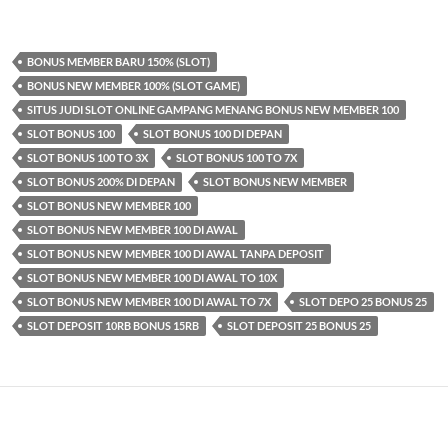
BONUS MEMBER BARU 150% (SLOT)
BONUS NEW MEMBER 100% (SLOT GAME)
SITUS JUDI SLOT ONLINE GAMPANG MENANG BONUS NEW MEMBER 100
SLOT BONUS 100
SLOT BONUS 100 DI DEPAN
SLOT BONUS 100 TO 3X
SLOT BONUS 100 TO 7X
SLOT BONUS 200% DI DEPAN
SLOT BONUS NEW MEMBER
SLOT BONUS NEW MEMBER 100
SLOT BONUS NEW MEMBER 100 DI AWAL
SLOT BONUS NEW MEMBER 100 DI AWAL TANPA DEPOSIT
SLOT BONUS NEW MEMBER 100 DI AWAL TO 10X
SLOT BONUS NEW MEMBER 100 DI AWAL TO 7X
SLOT DEPO 25 BONUS 25
SLOT DEPOSIT 10RB BONUS 15RB
SLOT DEPOSIT 25 BONUS 25