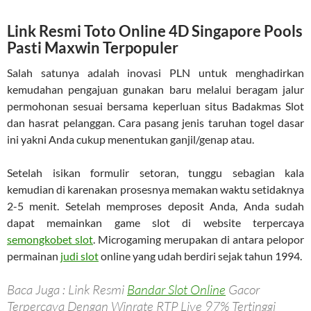
Link Resmi Toto Online 4D Singapore Pools
Pasti Maxwin Terpopuler
Salah satunya adalah inovasi PLN untuk menghadirkan
kemudahan pengajuan gunakan baru melalui beragam jalur
permohonan sesuai bersama keperluan situs Badakmas Slot
dan hasrat pelanggan. Cara pasang jenis taruhan togel dasar
ini yakni Anda cukup menentukan ganjil/genap atau.
Setelah isikan formulir setoran, tunggu sebagian kala
kemudian di karenakan prosesnya memakan waktu setidaknya
2-5 menit. Setelah memproses deposit Anda, Anda sudah
dapat memainkan game slot di website terpercaya
semongkobet slot
. Microgaming merupakan di antara pelopor
permainan
judi slot
online yang udah berdiri sejak tahun 1994.
Baca Juga : Link Resmi
Bandar Slot Online
Gacor
Terpercaya Dengan Winrate RTP Live 97% Tertinggi