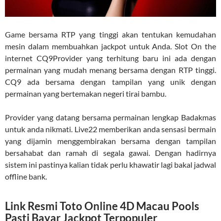
Game bersama RTP yang tinggi akan tentukan kemudahan
mesin dalam membuahkan jackpot untuk Anda. Slot On the
internet CQ9Provider yang terhitung baru ini ada dengan
permainan yang mudah menang bersama dengan RTP tinggi.
CQ9 ada bersama dengan tampilan yang unik dengan
permainan yang bertemakan negeri tirai bambu.
Provider yang datang bersama permainan lengkap Badakmas
untuk anda nikmati. Live22 memberikan anda sensasi bermain
yang dijamin menggembirakan bersama dengan tampilan
bersahabat dan ramah di segala gawai. Dengan hadirnya
sistem ini pastinya kalian tidak perlu khawatir lagi bakal jadwal
offline bank.
Link Resmi Toto Online 4D Macau Pools
Pasti Bayar Jackpot Terpopuler