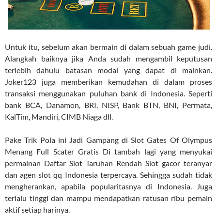
Untuk itu, sebelum akan bermain di dalam sebuah game judi.
Alangkah baiknya jika Anda sudah mengambil keputusan
terlebih dahulu batasan modal yang dapat di mainkan.
Joker123 juga memberikan kemudahan di dalam proses
transaksi menggunakan puluhan bank di Indonesia. Seperti
bank BCA, Danamon, BRI, NISP, Bank BTN, BNI, Permata,
KalTim, Mandiri, CIMB Niaga dll.
Pake Trik Pola ini Jadi Gampang di Slot Gates Of Olympus
Menang Full Scater Gratis Di tambah lagi yang menyukai
permainan Daftar Slot Taruhan Rendah Slot gacor teranyar
dan agen slot qq Indonesia terpercaya. Sehingga sudah tidak
mengherankan, apabila popularitasnya di Indonesia. Juga
terlalu tinggi dan mampu mendapatkan ratusan ribu pemain
aktif setiap harinya.