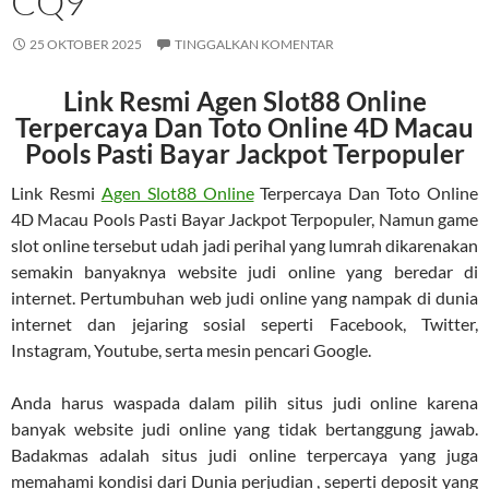
CQ9
25 OKTOBER 2025
TINGGALKAN KOMENTAR
Link Resmi Agen Slot88 Online
Terpercaya Dan Toto Online 4D Macau
Pools Pasti Bayar Jackpot Terpopuler
Link Resmi
Agen Slot88 Online
Terpercaya Dan Toto Online
4D Macau Pools Pasti Bayar Jackpot Terpopuler, Namun game
slot online tersebut udah jadi perihal yang lumrah dikarenakan
semakin banyaknya website judi online yang beredar di
internet. Pertumbuhan web judi online yang nampak di dunia
internet dan jejaring sosial seperti Facebook, Twitter,
Instagram, Youtube, serta mesin pencari Google.
Anda harus waspada dalam pilih situs judi online karena
banyak website judi online yang tidak bertanggung jawab.
Badakmas adalah situs judi online terpercaya yang juga
memahami kondisi dari Dunia perjudian , seperti deposit yang