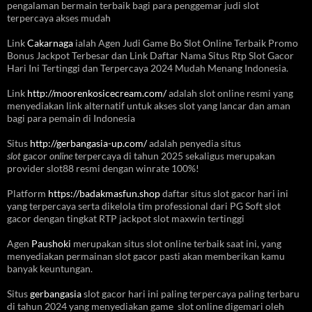
pengalaman bermain terbaik bagi para penggemar judi slot
terpercaya akses mudah
Link
Cakarnaga
ialah Agen Judi Game Bo Slot Online Terbaik Promo
Bonus Jackpot Terbesar dan Link Daftar Nama Situs Rtp Slot Gacor
Hari Ini Tertinggi dan Terpercaya 2024 Mudah Menang Indonesia.
Link
http://moorenkosicecream.com/
adalah slot online resmi yang
menyediakan link alternatif untuk akses slot yang lancar dan aman
bagi para pemain di Indonesia
Situs
http://gerbangasia-up.com/
adalah penyedia situs
slot
gacor
online
terpercaya di tahun 2025 sekaligus merupakan
provider slot88 resmi dengan winrate 100%!
Platform
https://badakmasfun.shop
daftar situs slot gacor hari ini
yang terpercaya serta dikelola tim professional dari PG Soft slot
gacor dengan tingkat RTP jackpot slot maxwin tertinggi
Agen
Paushoki
merupakan situs slot online terbaik saat ini, yang
menyediakan permainan slot gacor pasti akan memberikan kamu
banyak keuntungan.
Situs
gerbangasia
slot gacor hari ini paling terpercaya paling terbaru
di tahun 2024 yang menyediakan game slot online digemari oleh