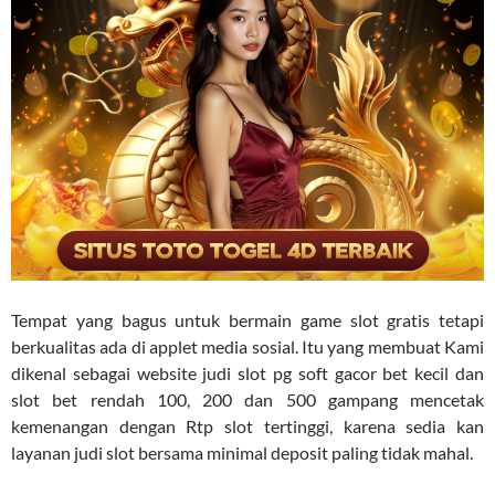
Tempat yang bagus untuk bermain game slot gratis tetapi
berkualitas ada di applet media sosial. Itu yang membuat Kami
dikenal sebagai website judi slot pg soft gacor bet kecil dan
slot bet rendah 100, 200 dan 500 gampang mencetak
kemenangan dengan Rtp slot tertinggi, karena sedia kan
layanan judi slot bersama minimal deposit paling tidak mahal.