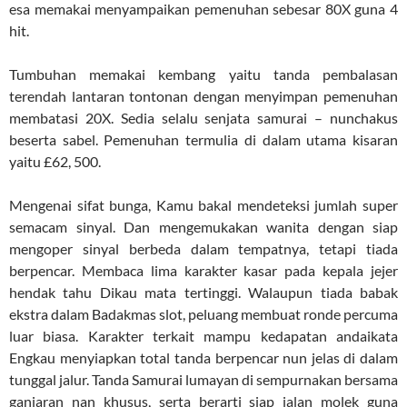
esa memakai menyampaikan pemenuhan sebesar 80X guna 4
hit.
Tumbuhan memakai kembang yaitu tanda pembalasan
terendah lantaran tontonan dengan menyimpan pemenuhan
membatasi 20X. Sedia selalu senjata samurai – nunchakus
beserta sabel. Pemenuhan termulia di dalam utama kisaran
yaitu £62, 500.
Mengenai sifat bunga, Kamu bakal mendeteksi jumlah super
semacam sinyal. Dan mengemukakan wanita dengan siap
mengoper sinyal berbeda dalam tempatnya, tetapi tiada
berpencar. Membaca lima karakter kasar pada kepala jejer
hendak tahu Dikau mata tertinggi. Walaupun tiada babak
ekstra dalam Badakmas slot, peluang membuat ronde percuma
luar biasa. Karakter terkait mampu kedapatan andaikata
Engkau menyiapkan total tanda berpencar nun jelas di dalam
tunggal jalur. Tanda Samurai lumayan di sempurnakan bersama
ganjaran nan khusus, serta berarti siap jalan molek guna