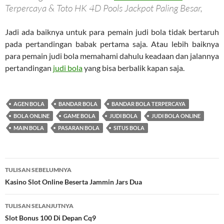
Terpercaya & Toto HK 4D Pools Jackpot Paling Besar,
Jadi ada baiknya untuk para pemain judi bola tidak bertaruh
pada pertandingan babak pertama saja. Atau lebih baiknya
para pemain judi bola memahami dahulu keadaan dan jalannya
pertandingan
judi bola
yang bisa berbalik kapan saja.
AGEN BOLA
BANDAR BOLA
BANDAR BOLA TERPERCAYA
BOLA ONLINE
GAME BOLA
JUDI BOLA
JUDI BOLA ONLINE
MAIN BOLA
PASARAN BOLA
SITUS BOLA
TULISAN SEBELUMNYA
Navigasi
Kasino Slot Online Beserta Jammin Jars Dua
Tulisan
TULISAN SELANJUTNYA
Slot Bonus 100 Di Depan Cq9