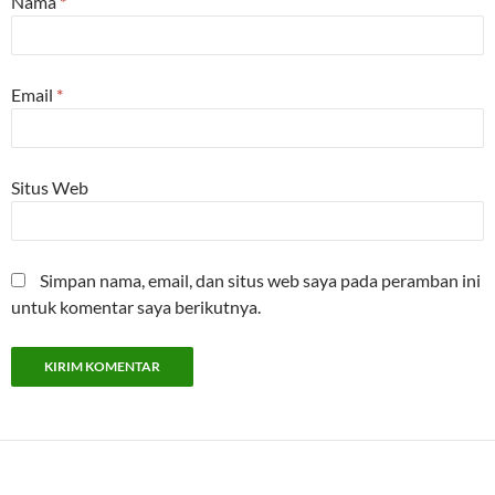
Nama
*
Email
*
Situs Web
Simpan nama, email, dan situs web saya pada peramban ini
untuk komentar saya berikutnya.