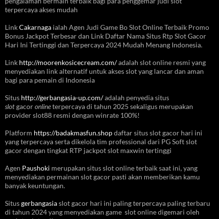
pengalaman bermain terbaik bagi para penggemar judi slot
terpercaya akses mudah
Link
Cakarnaga
ialah Agen Judi Game Bo Slot Online Terbaik Promo
Bonus Jackpot Terbesar dan Link Daftar Nama Situs Rtp Slot Gacor
Hari Ini Tertinggi dan Terpercaya 2024 Mudah Menang Indonesia.
Link
http://moorenkosicecream.com/
adalah slot online resmi yang
menyediakan link alternatif untuk akses slot yang lancar dan aman
bagi para pemain di Indonesia
Situs
http://gerbangasia-up.com/
adalah penyedia situs
slot
gacor
online
terpercaya di tahun 2025 sekaligus merupakan
provider slot88 resmi dengan winrate 100%!
Platform
https://badakmasfun.shop
daftar situs slot gacor hari ini
yang terpercaya serta dikelola tim professional dari PG Soft slot
gacor dengan tingkat RTP jackpot slot maxwin tertinggi
Agen
Paushoki
merupakan situs slot online terbaik saat ini, yang
menyediakan permainan slot gacor pasti akan memberikan kamu
banyak keuntungan.
Situs
gerbangasia
slot gacor hari ini paling terpercaya paling terbaru
di tahun 2024 yang menyediakan game slot online digemari oleh