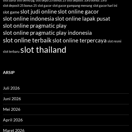
slot dana
slot demo pg
slot depo 25 bonus 25
slot deposit 10rb bonus 15rb
slot deposit 25 bonus 25
slot gacor
slot gacor gampang menang
slot gacor hari ini
slot judi online
slot online gacor
slot game
slot online indonesia
slot online lapak pusat
slot online pragmatic play
slot online pragmatic play indonesia
slot online terbaik
slot online terpercaya
slot resmi
slot thailand
slot terbaru
ARSIP
Juli 2026
Juni 2026
Mei 2026
April 2026
Maret 2026