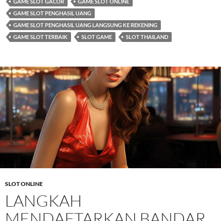
GAME SLOT GACOR
GAME SLOT ONLINE
GAME SLOT PENGHASIL UANG
GAME SLOT PENGHASIL UANG LANGSUNG KE REKENING
GAME SLOT TERBAIK
SLOT GAME
SLOT THAILAND
SLOT ONLINE
LANGKAH
MENDAFTARKAN BANDAR