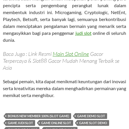
pencipta serta pengembang perangkat lunak dalam
membentuk industri ini. Microgaming, Cryptologic, NetEnt,
Playtech, Betsoft, serta banyak lagi, semuanya berkontribusi
dalam menciptakan pengalaman bermain yang menarik serta
mengasyikkan bagi para penggemar
judi slot
online di seluruh
dunia.
Baca Juga : Link Resmi
Main Slot Online
Gacor
Terpercaya & Slot88 Gacor Mudah Menang Terbaik se
Asia
Sebagai pemain, kita dapat menikmati keuntungan dari inovasi
serta kreativitas mereka dalam menghadirkan permainan yang
memikat serta menghibur.
BONUS NEW MEMBER 100% (SLOT GAME)
GAME DEMO SLOT
GAME JUDI SLOT
GAME ONLINE SLOT
GAME SLOT DEMO