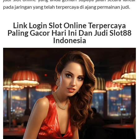
pada jaringan yang telah terpercaya di ajang permainan judi.
Link Login Slot Online Terpercaya
Paling Gacor Hari Ini Dan Judi Slot88
Indonesia