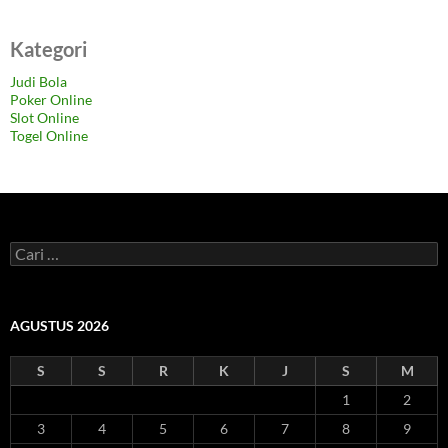
Kategori
Judi Bola
Poker Online
Slot Online
Togel Online
C
a
r
i
u
AGUSTUS 2026
n
t
S
S
R
K
J
S
M
u
k
1
2
:
3
4
5
6
7
8
9