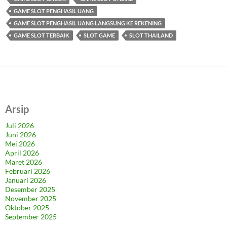
GAME SLOT PENGHASIL UANG
GAME SLOT PENGHASIL UANG LANGSUNG KE REKENING
GAME SLOT TERBAIK
SLOT GAME
SLOT THAILAND
Arsip
Juli 2026
Juni 2026
Mei 2026
April 2026
Maret 2026
Februari 2026
Januari 2026
Desember 2025
November 2025
Oktober 2025
September 2025