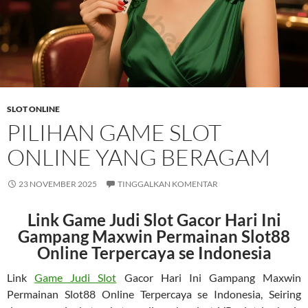
SLOT ONLINE
PILIHAN GAME SLOT
ONLINE YANG BERAGAM
23 NOVEMBER 2025
TINGGALKAN KOMENTAR
Link Game Judi Slot Gacor Hari Ini
Gampang Maxwin Permainan Slot88
Online Terpercaya se Indonesia
Link
Game Judi Slot
Gacor Hari Ini Gampang Maxwin
Permainan Slot88 Online Terpercaya se Indonesia, Seiring