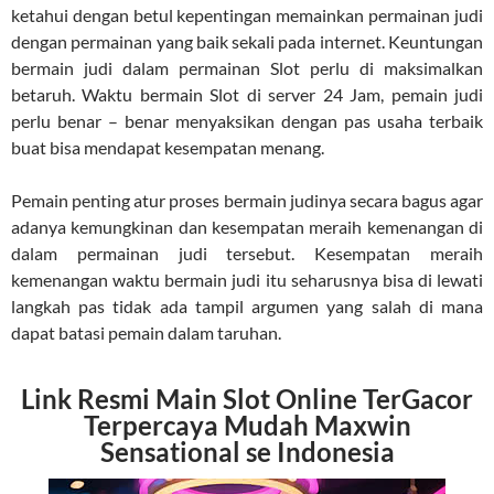
ketahui dengan betul kepentingan memainkan permainan judi
dengan permainan yang baik sekali pada internet. Keuntungan
bermain judi dalam permainan Slot perlu di maksimalkan
betaruh. Waktu bermain Slot di server 24 Jam, pemain judi
perlu benar – benar menyaksikan dengan pas usaha terbaik
buat bisa mendapat kesempatan menang.
Pemain penting atur proses bermain judinya secara bagus agar
adanya kemungkinan dan kesempatan meraih kemenangan di
dalam permainan judi tersebut. Kesempatan meraih
kemenangan waktu bermain judi itu seharusnya bisa di lewati
langkah pas tidak ada tampil argumen yang salah di mana
dapat batasi pemain dalam taruhan.
Link Resmi Main Slot Online TerGacor
Terpercaya Mudah Maxwin
Sensational se Indonesia