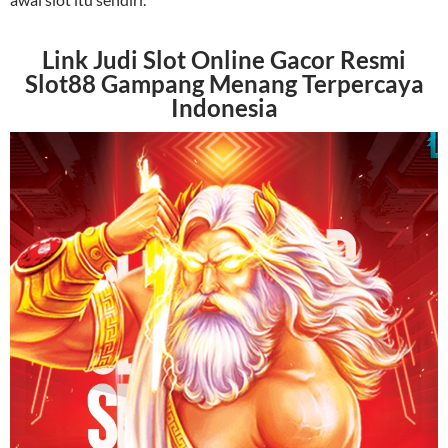
Link Judi Slot Online Gacor Resmi
Slot88 Gampang Menang Terpercaya
Indonesia