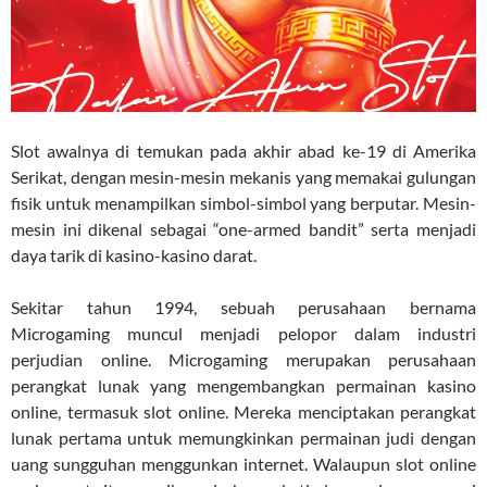
Slot awalnya di temukan pada akhir abad ke-19 di Amerika
Serikat, dengan mesin-mesin mekanis yang memakai gulungan
fisik untuk menampilkan simbol-simbol yang berputar. Mesin-
mesin ini dikenal sebagai “one-armed bandit” serta menjadi
daya tarik di kasino-kasino darat.
Sekitar tahun 1994, sebuah perusahaan bernama
Microgaming muncul menjadi pelopor dalam industri
perjudian online. Microgaming merupakan perusahaan
perangkat lunak yang mengembangkan permainan kasino
online, termasuk slot online. Mereka menciptakan perangkat
lunak pertama untuk memungkinkan permainan judi dengan
uang sungguhan menggunkan internet. Walaupun slot online