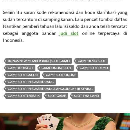
Selain itu saran kode rekomendasi dan kode klarifikasi yang
sudah tercantum di samping kanan. Lalu pencet tombol daftar.
Nantikan pemberi tahuan lalu isi saldo dan anda telah tercatat
sebagai anggota bandar
judi slot
online terpercaya di
Indonesia.
BONUS NEW MEMBER 100% (SLOT GAME)
GAME DEMO SLOT
GAME JUDI SLOT
GAME ONLINE SLOT
GAME SLOT DEMO
GAME SLOT GACOR
GAME SLOT ONLINE
GAME SLOT PENGHASIL UANG
GAME SLOT PENGHASIL UANG LANGSUNG KE REKENING
GAME SLOT TERBAIK
SLOT GAME
SLOT THAILAND