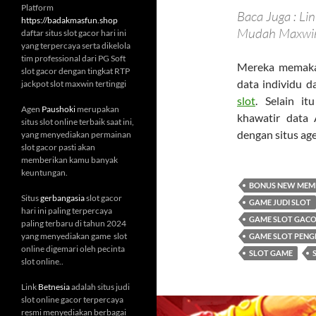
Platform
Baca Juga : Li
https://badakmasfun.shop
Mudah Maxwin
daftar situs slot gacor hari ini
yang terpercaya serta dikelola
tim professional dari PG Soft
Mereka memakai
slot gacor dengan tingkat RTP
data individu 
jackpot slot maxwin tertinggi
slot
. Selain i
Agen
Paushoki
merupakan
khawatir data
situs slot online terbaik saat ini,
dengan situs age
yang menyediakan permainan
slot gacor pasti akan
memberikan kamu banyak
keuntungan.
BONUS NEW MEMB
Situs
gerbangasia
slot gacor
GAME JUDI SLOT
hari ini paling terpercaya
GAME SLOT GAC
paling terbaru di tahun 2024
yang menyediakan game slot
GAME SLOT PENG
online digemari oleh pecinta
SLOT GAME
slot online..
Link
Betnesia
adalah situs judi
slot online gacor terpercaya
resmi menyediakan berbagai