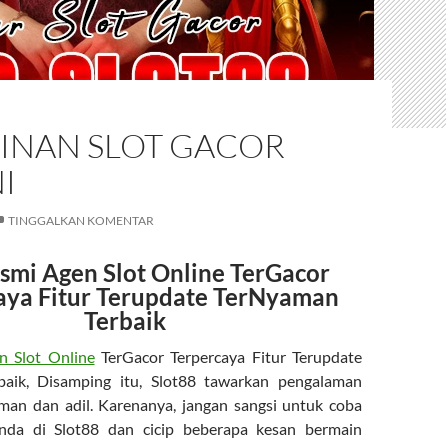
INAN SLOT GACOR
I
TINGGALKAN KOMENTAR
smi Agen Slot Online TerGacor
aya Fitur Terupdate TerNyaman
Terbaik
n Slot Online
TerGacor Terpercaya Fitur Terupdate
aik, Disamping itu, Slot88 tawarkan pengalaman
man dan adil. Karenanya, jangan sangsi untuk coba
nda di Slot88 dan cicip beberapa kesan bermain