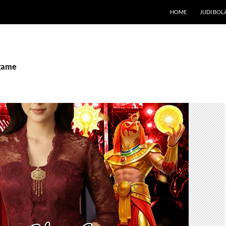
HOME
JUDI BOL
 game