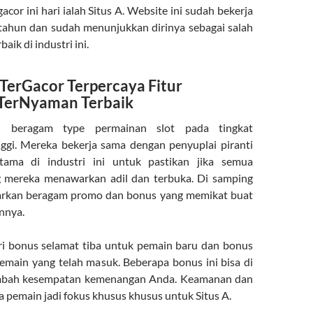
acor ini hari ialah Situs A. Website ini sudah bekerja
tahun dan sudah menunjukkan dirinya sebagai salah
baik di industri ini.
 TerGacor Terpercaya Fitur
 TerNyaman Terbaik
an beragam type permainan slot pada tingkat
ggi. Mereka bekerja sama dengan penyuplai piranti
tama di industri ini untuk pastikan jika semua
 mereka menawarkan adil dan terbuka. Di samping
awarkan beragam promo dan bonus yang memikat buat
nnya.
 bonus selamat tiba untuk pemain baru dan bonus
emain yang telah masuk. Beberapa bonus ini bisa di
ambah kesempatan kemenangan Anda. Keamanan dan
a pemain jadi fokus khusus khusus untuk Situs A.