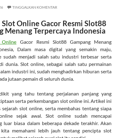
26
TINGGALKAN KOMENTAR
i Slot Online Gacor Resmi Slot88
 Menang Terpercaya Indonesia
 Online
Gacor Resmi Slot88 Gampang Menang
donesia, Dalam masa digital yang semakin maju,
e sudah menjadi salah satu industri terbesar serta
di dunia. Slot online, sebagai salah satu permainan
dalam industri ini, sudah menghadirkan hiburan serta
da jutaan pemain di seluruh dunia.
dikit yang tahu tentang perjalanan panjang yang
ptaan serta perkembangan slot online ini. Artikel ini
sejarah slot online, serta membahas tentang siapa
 online sejak awal. Slot online sudah mencapai
g luar biasa dalam beberapa dekade terakhir. Akan
 kita memahami lebih jauh tentang pencipta slot
ntuk melihat sejarah awal slot itu sendiri.