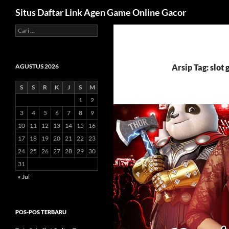
Cari
Situs Daftar Link Agen Game Online Gacor
C
Langsung
a
ke
r
isi
i
u
AGUSTUS 2026
Arsip Tag: slot
n
t
S
S
R
K
J
S
M
u
1
2
k
:
3
4
5
6
7
8
9
10
11
12
13
14
15
16
17
18
19
20
21
22
23
24
25
26
27
28
29
30
31
« Jul
POS-POS TERBARU