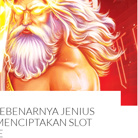
SEBENARNYA JENIUS
MENCIPTAKAN SLOT
E