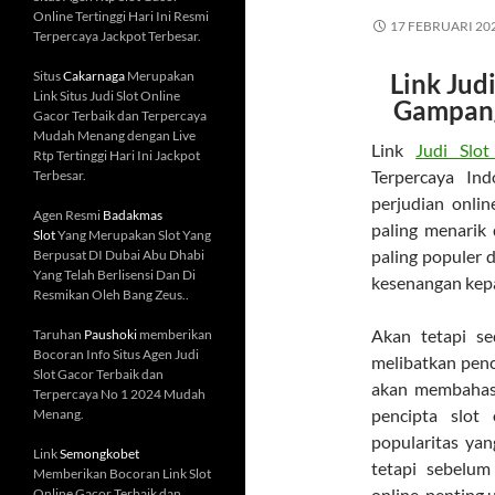
Online Tertinggi Hari Ini Resmi
17 FEBRUARI 20
Terpercaya Jackpot Terbesar.
Situs
Cakarnaga
Merupakan
Link Jud
Link Situs Judi Slot Online
Gampang
Gacor Terbaik dan Terpercaya
Mudah Menang dengan Live
Link
Judi Slot
Rtp Tertinggi Hari Ini Jackpot
Terpercaya In
Terbesar.
perjudian onlin
Agen Resmi
Badakmas
paling menarik 
Slot
Yang Merupakan Slot Yang
paling populer 
Berpusat DI Dubai Abu Dhabi
Yang Telah Berlisensi Dan Di
kesenangan kepa
Resmikan Oleh Bang Zeus..
Akan tetapi se
Taruhan
Paushoki
memberikan
Bocoran Info Situs Agen Judi
melibatkan penci
Slot Gacor Terbaik dan
akan membahas 
Terpercaya No 1 2024 Mudah
pencipta slot
Menang.
popularitas yan
Link
Semongkobet
tetapi sebelum
Memberikan Bocoran Link Slot
online, penting u
Online Gacor Terbaik dan