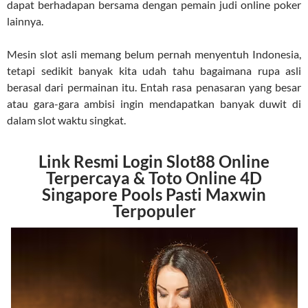
dapat berhadapan bersama dengan pemain judi online poker
lainnya.
Mesin slot asli memang belum pernah menyentuh Indonesia,
tetapi sedikit banyak kita udah tahu bagaimana rupa asli
berasal dari permainan itu. Entah rasa penasaran yang besar
atau gara-gara ambisi ingin mendapatkan banyak duwit di
dalam slot waktu singkat.
Link Resmi Login Slot88 Online
Terpercaya & Toto Online 4D
Singapore Pools Pasti Maxwin
Terpopuler