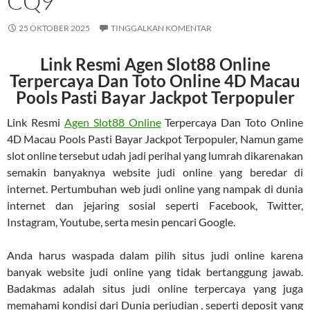
CQ9
25 OKTOBER 2025
TINGGALKAN KOMENTAR
Link Resmi Agen Slot88 Online
Terpercaya Dan Toto Online 4D Macau
Pools Pasti Bayar Jackpot Terpopuler
Link Resmi
Agen Slot88 Online
Terpercaya Dan Toto Online
4D Macau Pools Pasti Bayar Jackpot Terpopuler, Namun game
slot online tersebut udah jadi perihal yang lumrah dikarenakan
semakin banyaknya website judi online yang beredar di
internet. Pertumbuhan web judi online yang nampak di dunia
internet dan jejaring sosial seperti Facebook, Twitter,
Instagram, Youtube, serta mesin pencari Google.
Anda harus waspada dalam pilih situs judi online karena
banyak website judi online yang tidak bertanggung jawab.
Badakmas adalah situs judi online terpercaya yang juga
memahami kondisi dari Dunia perjudian , seperti deposit yang