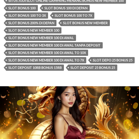
SITUS JUDI SLOT ONLINE GAMPANG MENANG BONUS NEW MEMBER 100
SLOT BONUS 100
SLOT BONUS 100 DI DEPAN
SLOT BONUS 100 TO 3X
SLOT BONUS 100 TO 7X
SLOT BONUS 200% DI DEPAN
SLOT BONUS NEW MEMBER
SLOT BONUS NEW MEMBER 100
SLOT BONUS NEW MEMBER 100 DI AWAL
SLOT BONUS NEW MEMBER 100 DI AWAL TANPA DEPOSIT
SLOT BONUS NEW MEMBER 100 DI AWAL TO 10X
SLOT BONUS NEW MEMBER 100 DI AWAL TO 7X
SLOT DEPO 25 BONUS 25
SLOT DEPOSIT 10RB BONUS 15RB
SLOT DEPOSIT 25 BONUS 25