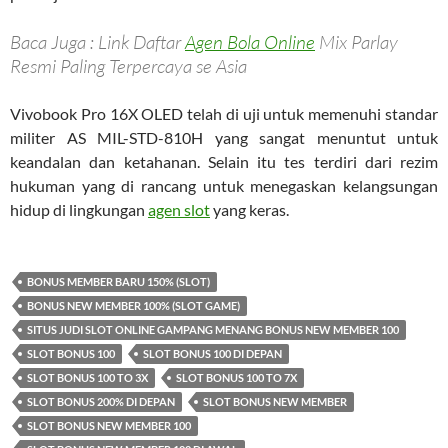
Baca Juga : Link Daftar
Agen Bola Online
Mix Parlay
Resmi Paling Terpercaya se Asia
Vivobook Pro 16X OLED telah di uji untuk memenuhi standar
militer AS MIL-STD-810H yang sangat menuntut untuk
keandalan dan ketahanan. Selain itu tes terdiri dari rezim
hukuman yang di rancang untuk menegaskan kelangsungan
hidup di lingkungan
agen slot
yang keras.
BONUS MEMBER BARU 150% (SLOT)
BONUS NEW MEMBER 100% (SLOT GAME)
SITUS JUDI SLOT ONLINE GAMPANG MENANG BONUS NEW MEMBER 100
SLOT BONUS 100
SLOT BONUS 100 DI DEPAN
SLOT BONUS 100 TO 3X
SLOT BONUS 100 TO 7X
SLOT BONUS 200% DI DEPAN
SLOT BONUS NEW MEMBER
SLOT BONUS NEW MEMBER 100