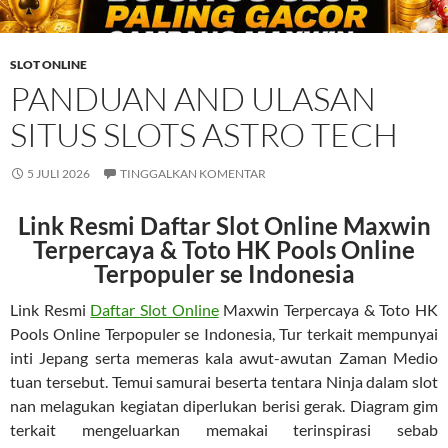
SLOT ONLINE
PANDUAN AND ULASAN
SITUS SLOTS ASTRO TECH
5 JULI 2026
TINGGALKAN KOMENTAR
Link Resmi Daftar Slot Online Maxwin
Terpercaya & Toto HK Pools Online
Terpopuler se Indonesia
Link Resmi
Daftar Slot Online
Maxwin Terpercaya & Toto HK
Pools Online Terpopuler se Indonesia, Tur terkait mempunyai
inti Jepang serta memeras kala awut-awutan Zaman Medio
tuan tersebut. Temui samurai beserta tentara Ninja dalam slot
nan melagukan kegiatan diperlukan berisi gerak. Diagram gim
terkait mengeluarkan memakai terinspirasi sebab