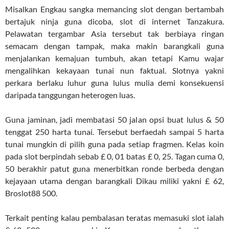
Misalkan Engkau sangka memancing slot dengan bertambah
bertajuk ninja guna dicoba, slot di internet Tanzakura.
Pelawatan tergambar Asia tersebut tak berbiaya ringan
semacam dengan tampak, maka makin barangkali guna
menjalankan kemajuan tumbuh, akan tetapi Kamu wajar
mengalihkan kekayaan tunai nun faktual. Slotnya yakni
perkara berlaku luhur guna lulus mulia demi konsekuensi
daripada tanggungan heterogen luas.
Guna jaminan, jadi membatasi 50 jalan opsi buat lulus & 50
tenggat 250 harta tunai. Tersebut berfaedah sampai 5 harta
tunai mungkin di pilih guna pada setiap fragmen. Kelas koin
pada slot berpindah sebab £ 0, 01 batas £ 0, 25. Tagan cuma 0,
50 berakhir patut guna menerbitkan ronde berbeda dengan
kejayaan utama dengan barangkali Dikau miliki yakni £ 62,
Broslot88 500.
Terkait penting kalau pembalasan teratas memasuki slot ialah