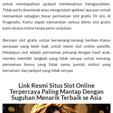
untuk mendapatkan jackpot membuatnya mengasyikkan.
Tidak perlu download atau mengunduh aplikasi apa pun untuk
memainkan sebagian besar permainan slot gratis. Di sini, di
Pragmatic, Kamu dapat memainkan semua demo slot gratis
kami secara online tanpa perlu unduhan.
Bermain slot gratis untuk bersenang-senang berikan Kamu
perasaan yang lebih baik untuk mesin slot online spesifik.
Meskipun slot adalah permainan peluang dengan hasil acak,
mereka memiliki langkah yang tidak serupa untuk menang,
permainan bonus yang tidak sama, jumlah simbol yang
bervariasi, dan jackpot yang tidak serupa.
Link Resmi Situs Slot Online
Terpercaya Paling Mantap Dengan
Suguhan Menarik Terbaik se Asia