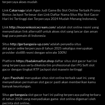
terpercaya akses mudah
Link
Cakarnaga
ialah Agen Judi Game Bo Slot Online Terbaik Promo
Bonus Jackpot Terbesar dan Link Daftar Nama Situs Rtp Slot Gacor
Hari Ini Tertinggi dan Terpercaya 2024 Mudah Menang Indonesia.
Link
http://moorenkosicecream.com/
adalah slot online resmi yang
menyediakan link alternatif untuk akses slot yang lancar dan aman
bagi para pemain di Indonesia
Situs
http://gerbangasia-up.com/
adalah penyedia situs
slot
gacor
online
terpercaya di tahun 2025 sekaligus merupakan
provider slot88 resmi dengan winrate 100%!
Platform
https://badakmasfun.shop
daftar situs slot gacor hari ini
yang terpercaya serta dikelola tim professional dari PG Soft slot
gacor dengan tingkat RTP jackpot slot maxwin tertinggi
Agen
Paushoki
merupakan situs slot online terbaik saat ini, yang
menyediakan permainan slot gacor pasti akan memberikan kamu
banyak keuntungan.
Situs
gerbangasia
slot gacor hari ini paling terpercaya paling terbaru
di tahun 2024 yang menyediakan game slot online digemari oleh
pecinta slot online..