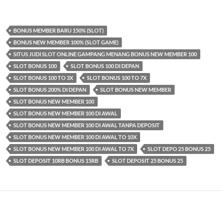
BONUS MEMBER BARU 150% (SLOT)
BONUS NEW MEMBER 100% (SLOT GAME)
SITUS JUDI SLOT ONLINE GAMPANG MENANG BONUS NEW MEMBER 100
SLOT BONUS 100
SLOT BONUS 100 DI DEPAN
SLOT BONUS 100 TO 3X
SLOT BONUS 100 TO 7X
SLOT BONUS 200% DI DEPAN
SLOT BONUS NEW MEMBER
SLOT BONUS NEW MEMBER 100
SLOT BONUS NEW MEMBER 100 DI AWAL
SLOT BONUS NEW MEMBER 100 DI AWAL TANPA DEPOSIT
SLOT BONUS NEW MEMBER 100 DI AWAL TO 10X
SLOT BONUS NEW MEMBER 100 DI AWAL TO 7X
SLOT DEPO 25 BONUS 25
SLOT DEPOSIT 10RB BONUS 15RB
SLOT DEPOSIT 25 BONUS 25