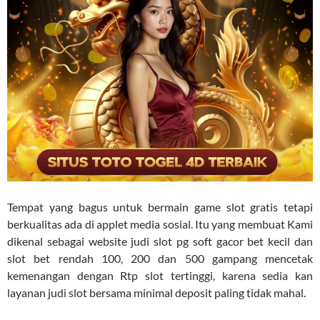
Tempat yang bagus untuk bermain game slot gratis tetapi
berkualitas ada di applet media sosial. Itu yang membuat Kami
dikenal sebagai website judi slot pg soft gacor bet kecil dan
slot bet rendah 100, 200 dan 500 gampang mencetak
kemenangan dengan Rtp slot tertinggi, karena sedia kan
layanan judi slot bersama minimal deposit paling tidak mahal.