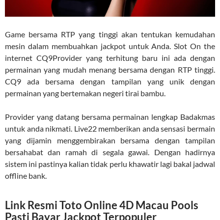
Game bersama RTP yang tinggi akan tentukan kemudahan
mesin dalam membuahkan jackpot untuk Anda. Slot On the
internet CQ9Provider yang terhitung baru ini ada dengan
permainan yang mudah menang bersama dengan RTP tinggi.
CQ9 ada bersama dengan tampilan yang unik dengan
permainan yang bertemakan negeri tirai bambu.
Provider yang datang bersama permainan lengkap Badakmas
untuk anda nikmati. Live22 memberikan anda sensasi bermain
yang dijamin menggembirakan bersama dengan tampilan
bersahabat dan ramah di segala gawai. Dengan hadirnya
sistem ini pastinya kalian tidak perlu khawatir lagi bakal jadwal
offline bank.
Link Resmi Toto Online 4D Macau Pools
Pasti Bayar Jackpot Terpopuler