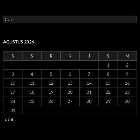
C
a
r
i
u
AGUSTUS 2026
n
t
S
S
R
K
J
S
M
u
k
1
2
:
3
4
5
6
7
8
9
10
11
12
13
14
15
16
17
18
19
20
21
22
23
24
25
26
27
28
29
30
31
« Jul