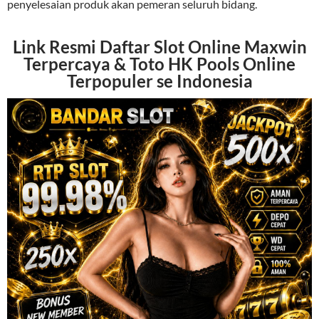
penyelesaian produk akan pemeran seluruh bidang.
Link Resmi Daftar Slot Online Maxwin
Terpercaya & Toto HK Pools Online
Terpopuler se Indonesia