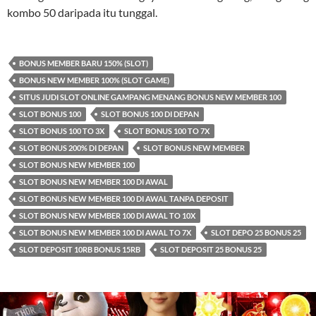
kombo 50 daripada itu tunggal.
BONUS MEMBER BARU 150% (SLOT)
BONUS NEW MEMBER 100% (SLOT GAME)
SITUS JUDI SLOT ONLINE GAMPANG MENANG BONUS NEW MEMBER 100
SLOT BONUS 100
SLOT BONUS 100 DI DEPAN
SLOT BONUS 100 TO 3X
SLOT BONUS 100 TO 7X
SLOT BONUS 200% DI DEPAN
SLOT BONUS NEW MEMBER
SLOT BONUS NEW MEMBER 100
SLOT BONUS NEW MEMBER 100 DI AWAL
SLOT BONUS NEW MEMBER 100 DI AWAL TANPA DEPOSIT
SLOT BONUS NEW MEMBER 100 DI AWAL TO 10X
SLOT BONUS NEW MEMBER 100 DI AWAL TO 7X
SLOT DEPO 25 BONUS 25
SLOT DEPOSIT 10RB BONUS 15RB
SLOT DEPOSIT 25 BONUS 25