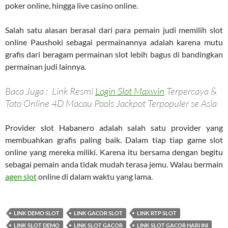
poker online, hingga live casino online.
Salah satu alasan berasal dari para pemain judi memilih slot
online Paushoki sebagai permainannya adalah karena mutu
grafis dari beragam permainan slot lebih bagus di bandingkan
permainan judi lainnya.
Baca Juga : Link Resmi
Login Slot Maxwin
Terpercaya &
Toto Online 4D Macau Pools Jackpot Terpopuler se Asia
Provider slot Habanero adalah salah satu provider yang
membuahkan grafis paling baik. Dalam tiap tiap game slot
online yang mereka miliki. Karena itu bersama dengan begitu
sebagai pemain anda tidak mudah terasa jemu. Walau bermain
agen slot
online di dalam waktu yang lama.
LINK DEMO SLOT
LINK GACOR SLOT
LINK RTP SLOT
LINK SLOT DEMO
LINK SLOT GACOR
LINK SLOT GACOR HARI INI