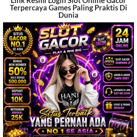
Link Resmi Login Slot Online Gacor
Terpercaya Games Paling Praktis Di
Dunia