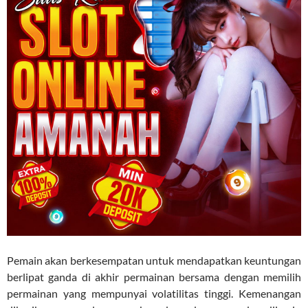
Pemain akan berkesempatan untuk mendapatkan keuntungan
berlipat ganda di akhir permainan bersama dengan memilih
permainan yang mempunyai volatilitas tinggi. Kemenangan