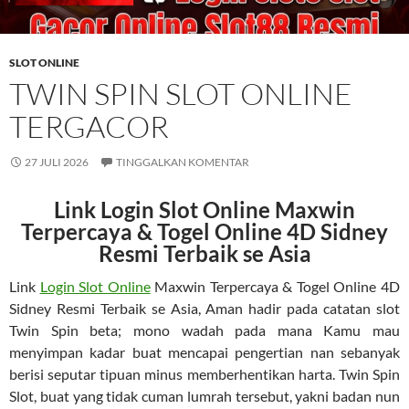
SLOT ONLINE
TWIN SPIN SLOT ONLINE
TERGACOR
27 JULI 2026
TINGGALKAN KOMENTAR
Link Login Slot Online Maxwin
Terpercaya & Togel Online 4D Sidney
Resmi Terbaik se Asia
Link
Login Slot Online
Maxwin Terpercaya & Togel Online 4D
Sidney Resmi Terbaik se Asia, Aman hadir pada catatan slot
Twin Spin beta; mono wadah pada mana Kamu mau
menyimpan kadar buat mencapai pengertian nan sebanyak
berisi seputar tipuan minus memberhentikan harta. Twin Spin
Slot, buat yang tidak cuman lumrah tersebut, yakni badan nun