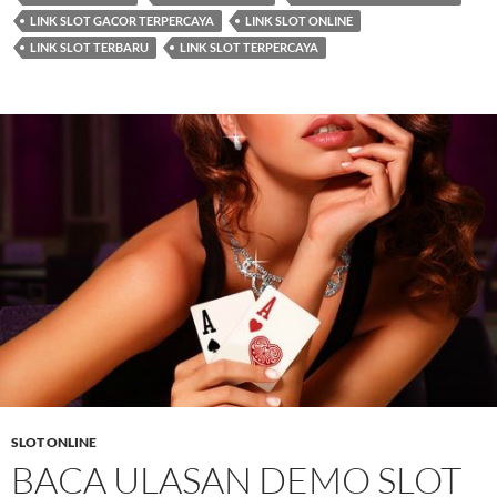
LINK SLOT GACOR TERPERCAYA
LINK SLOT ONLINE
LINK SLOT TERBARU
LINK SLOT TERPERCAYA
SLOT ONLINE
BACA ULASAN DEMO SLOT