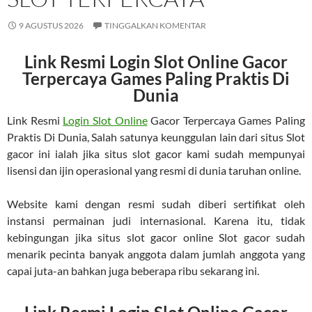
9 AGUSTUS 2026
TINGGALKAN KOMENTAR
Link Resmi Login Slot Online Gacor
Terpercaya Games Paling Praktis Di
Dunia
Link Resmi
Login Slot Online
Gacor Terpercaya Games Paling
Praktis Di Dunia, Salah satunya keunggulan lain dari situs Slot
gacor ini ialah jika situs slot gacor kami sudah mempunyai
lisensi dan ijin operasional yang resmi di dunia taruhan online.
Website kami dengan resmi sudah diberi sertifikat oleh
instansi permainan judi internasional. Karena itu, tidak
kebingungan jika situs slot gacor online Slot gacor sudah
menarik pecinta banyak anggota dalam jumlah anggota yang
capai juta-an bahkan juga beberapa ribu sekarang ini.