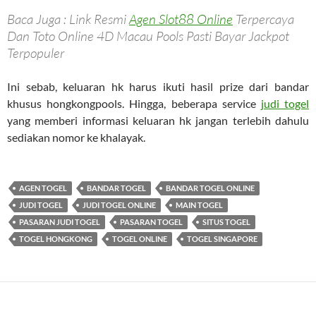
Baca Juga : Link Resmi
Agen Slot88 Online
Terpercaya
Dan Toto Online 4D Macau Pools Pasti Bayar Jackpot
Terpopuler
Ini sebab, keluaran hk harus ikuti hasil prize dari bandar
khusus hongkongpools. Hingga, beberapa service
judi togel
yang memberi informasi keluaran hk jangan terlebih dahulu
sediakan nomor ke khalayak.
AGEN TOGEL
BANDAR TOGEL
BANDAR TOGEL ONLINE
JUDI TOGEL
JUDI TOGEL ONLINE
MAIN TOGEL
PASARAN JUDI TOGEL
PASARAN TOGEL
SITUS TOGEL
TOGEL HONGKONG
TOGEL ONLINE
TOGEL SINGAPORE