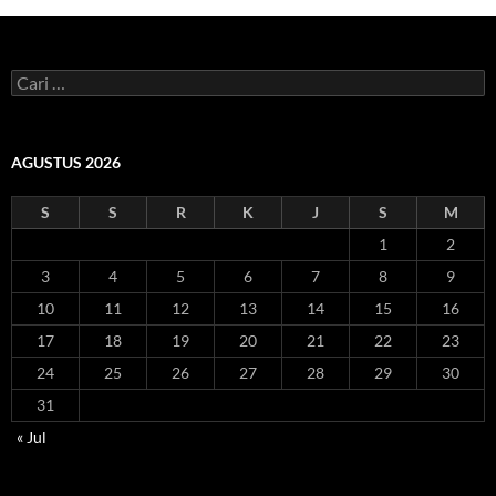
C
a
r
i
u
AGUSTUS 2026
n
t
S
S
R
K
J
S
M
u
k
1
2
:
3
4
5
6
7
8
9
10
11
12
13
14
15
16
17
18
19
20
21
22
23
24
25
26
27
28
29
30
31
« Jul