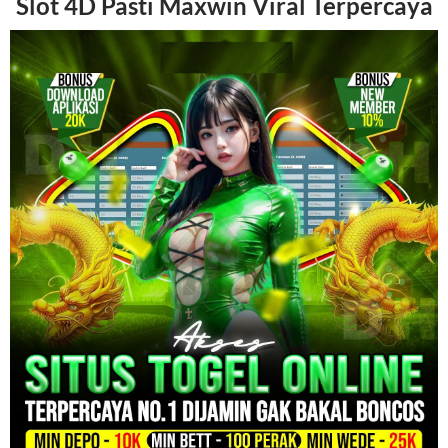
Slot 4D Pasti Maxwin Viral Terpercaya