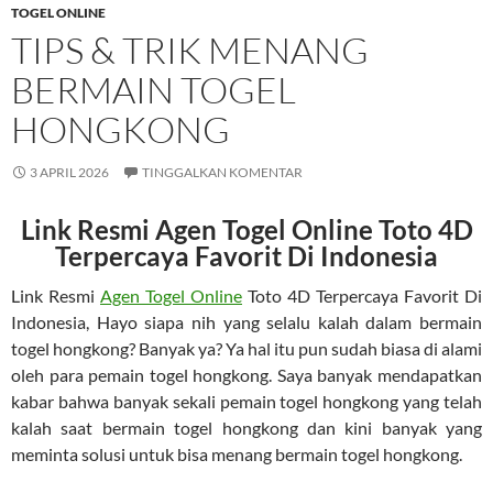
TOGEL ONLINE
TIPS & TRIK MENANG
BERMAIN TOGEL
HONGKONG
3 APRIL 2026
TINGGALKAN KOMENTAR
Link Resmi Agen Togel Online Toto 4D
Terpercaya Favorit Di Indonesia
Link Resmi
Agen Togel Online
Toto 4D Terpercaya Favorit Di
Indonesia, Hayo siapa nih yang selalu kalah dalam bermain
togel hongkong? Banyak ya? Ya hal itu pun sudah biasa di alami
oleh para pemain togel hongkong. Saya banyak mendapatkan
kabar bahwa banyak sekali pemain togel hongkong yang telah
kalah saat bermain togel hongkong dan kini banyak yang
meminta solusi untuk bisa menang bermain togel hongkong.