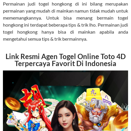
Permainan judi togel hongkong di ini bilang merupakan
permainan yang mudah di mainkan namun tidak mudah untuk
mememangkannya. Untuk bisa menang bermain togel
hongkong ini terdapat beberapa tips & trik lho. Permainan judi
togel hongkong hanya bisa di mainkan apabila anda
mengetahui semua tips & trik bermainnya.
Link Resmi Agen Togel Online Toto 4D
Terpercaya Favorit Di Indonesia