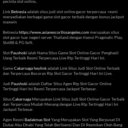
pecinta slot online..
Link
Betnesia
adalah situs judi slot online gacor terpercaya resmi
menyediakan berbagai game slot gacor terbaik dengan bonus jackpot
maxwin
Betnesia
https://www.asianescortlosangeles.com
merupakan situs
slot gacor luar negeri server Thailand dengan lisensi Pragmatic Play,
Slot88 & PG Soft.
Slot
Paushoki
ialah Nama Situs Game Slot Online Gacor Penghasil
Uang Terbaik Resmi Terpercaya Live Rtp Tertinggi Hari Ini.
Game
Cakarnaga heylink
adalah Link Situs Judi Slot Online Terbaik
dan Terpercaya Bocoran Rtp Slot Gacor Tertinggi Hari Ini Live.
Judi
Paushoki
adalah Daftar Situs Agen Rtp Slot Gacor Online
Tertinggi Hari Ini Resmi Terpercaya Jackpot Terbesar.
Situs
Cakarnaga
Merupakan Link Situs Judi Slot Online Gacor Terbaik
dan Terpercaya Mudah Menang dengan Live Rtp Tertinggi Hari Ini
Jackpot Terbesar.
Agen Resmi
Badakmas Slot
Yang Merupakan Slot Yang Berpusat DI
Dubai Abu Dhabi Yang Telah Berlisensi Dan Di Resmikan Oleh Bang