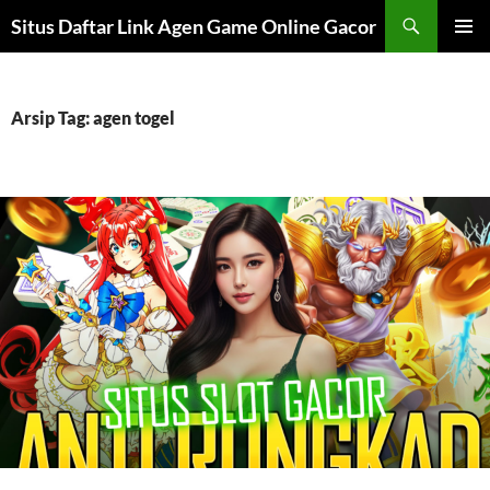
Langsung
Cari
Situs Daftar Link Agen Game Online Gacor
ke
MENU
isi
UTAMA
Arsip Tag: agen togel