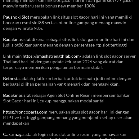
menang, memberikan link slot gacor hari ini dan game slot777 gacor
maxwin terbaru serta bonus new member 100%
Paushoki Slot
merupakan link situs slot gacor hari ini yang memiliki
bocoran resmi slot88 serta slot online gampang menang maxwin
dengan winrate 98%.
Badakmas slot
dikenal sebagai situs link slot gacor online hari ini dan
judi slot88 gampang menang dengan persentase rtp slot tertinggi
Link main
https://smashstrengthlab.com/
adalah link slot gacor server
Thailand hari ini dengan update keluaran 2026 yang akurat dan
terpercaya memberikan pengalaman bermain stabil.
Betnesia
adalah platform terbaik untuk bermain judi online dengan
berbagai pilihan permainan yang menarik dan mengasyikkan.
Badakmas slot
sebagai Agen Slot Online Resmi mempersembahkan
Slot Gacor hari ini, cukup menggunakan modal santai
https://roncoparts.com
merupakan situs slot gacor hari ini dengan
RTP live tertinggi gampang menang yang menjamin setiap user akan
mendapatkan
Cakarnaga
adalah login situs slot online resmi yang menawarkan