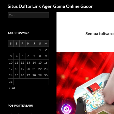
Cari
Situs Daftar Link Agen Game Online Gacor
C
Langsung
a
ke
r
isi
i
u
AGUSTUS 2026
Semua tulisan 
n
t
S
S
R
K
J
S
M
u
1
2
k
:
3
4
5
6
7
8
9
10
11
12
13
14
15
16
17
18
19
20
21
22
23
24
25
26
27
28
29
30
31
« Jul
POS-POS TERBARU