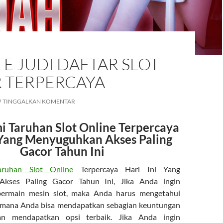
E JUDI DAFTAR SLOT
 TERPERCAYA
TINGGALKAN KOMENTAR
i Taruhan Slot Online Terpercaya
 Yang Menyuguhkan Akses Paling
Gacor Tahun Ini
aruhan Slot Online
Terpercaya Hari Ini Yang
kses Paling Gacor Tahun Ini, Jika Anda ingin
ermain mesin slot, maka Anda harus mengetahui
di mana Anda bisa mendapatkan sebagian keuntungan
n mendapatkan opsi terbaik. Jika Anda ingin