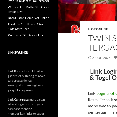
Twin Spin Slot Online Tergacor
Website Judi Daftar Slot Gacor
Terpercaya
Baca Ulasan Demo Slot Online
Panduan And Ulasan Situs
Slots Astro Tech
SLOT ONLINE
TWIN S
Permainan Slot Gacor Hari Ini
TERGA
LINK PARTNER
27 JULI 2026
Link Logi
Link
Paushoki
adalah situs
& Togel O
gacor slot Mahjong Maxwin
terpercaya dengan
kesempatan menang besar
yang lebih nyaman.
Link
Login Slot 
Resmi Terbaik s
Link
Cakarnaga
merupakan
situs slot gacor resmi yang
mono wadah pa
gampang menang,
pengertian n
memberikan link slot gacor