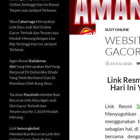
Online Tertinggi Hari Ini Resmi
Terpercaya Jackpot Terbesar.
Situs
Cakarnaga
Merupakan
Link Situs Judi Slot Online
SLOT ONLINE
Gacor Terbaik dan Terpercaya
WEBSIT
Mudah Menang dengan Live
Rtp Tertinggi Hari Ini Jackpot
GACOR
Terbesar.
Agen Resmi
Badakmas
23 JULI 2026
Slot
Yang Merupakan Slot Yang
Berpusat DI Dubai Abu Dhabi
Yang Telah Berlisensi Dan Di
Link Resm
Resmikan Oleh Bang Zeus..
Hari Ini
Taruhan
Paushoki
memberikan
Bocoran Info Situs Agen Judi
Link Resmi
T
Slot Gacor Terbaik dan
Terpercaya No 1 2024 Mudah
Menyuguhkan A
Menang.
menggunakan b
sebagian hal, 
Link
Semongkobet
Memberikan Bocoran Link Slot
bersama denga
Online Gacor Terbaik dan