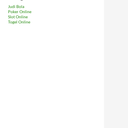
Judi Bola
Poker Online
Slot Online
Togel Online