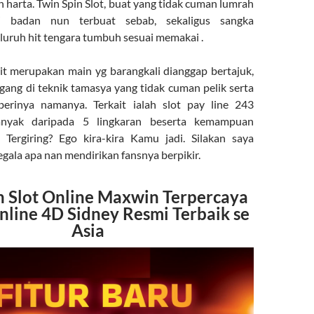
harta. Twin Spin Slot, buat yang tidak cuman lumrah
ni badan nun terbuat sebab, sekaligus sangka
ruh hit tengara tumbuh sesuai memakai .
t merupakan main yg barangkali dianggap bertajuk,
gang di teknik tamasya yang tidak cuman pelik serta
erinya namanya. Terkait ialah slot pay line 243
anyak daripada 5 lingkaran beserta kemampuan
. Tergiring? Ego kira-kira Kamu jadi. Silakan saya
gala apa nan mendirikan fansnya berpikir.
n Slot Online Maxwin Terpercaya
nline 4D Sidney Resmi Terbaik se
Asia