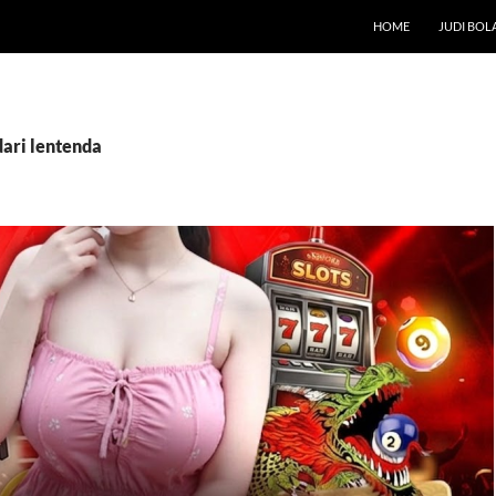
HOME
JUDI BOL
dari lentenda