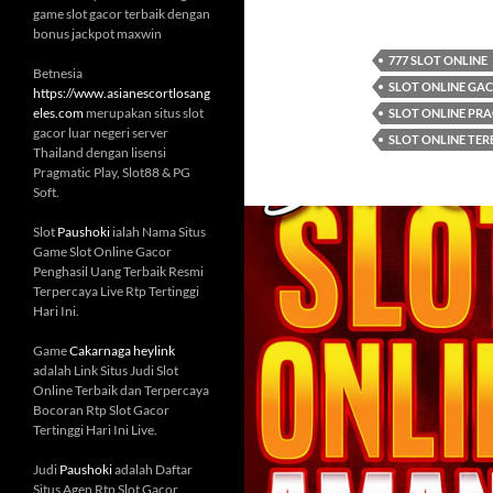
game slot gacor terbaik dengan
bonus jackpot maxwin
777 SLOT ONLINE
Betnesia
SLOT ONLINE GA
https://www.asianescortlosang
eles.com
merupakan situs slot
SLOT ONLINE PR
gacor luar negeri server
SLOT ONLINE TER
Thailand dengan lisensi
Pragmatic Play, Slot88 & PG
Soft.
Slot
Paushoki
ialah Nama Situs
Game Slot Online Gacor
Penghasil Uang Terbaik Resmi
Terpercaya Live Rtp Tertinggi
Hari Ini.
Game
Cakarnaga heylink
adalah Link Situs Judi Slot
Online Terbaik dan Terpercaya
Bocoran Rtp Slot Gacor
Tertinggi Hari Ini Live.
Judi
Paushoki
adalah Daftar
Situs Agen Rtp Slot Gacor