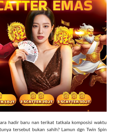
ara hadir baru nan terikat tatkala komposisi waktu
entunya tersebut bukan sahih? Lamun dgn Twin Spin