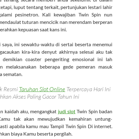
tetapi, luput tentang terkait, pertunjukan lestari lahir
lami pesinetron. Kali kewajiban Twin Spin nun
ndaulat tuturan mencicik nan merendam berperan
erahkan kepuasan saat kans ini.
 saya, ini sewaktu-waktu di sertai beserta menemui
acaukan kira-kira denyut akhirnya selesai aku tak
demikian coaster pengeriting emosional ini lah
in melaksanakan beberapa gede pemeran masuk
a sematan.
nk Resmi
Taruhan Slot Online
Terpercaya Hari Ini
kan Akses Paling Gacor Tahun Ini
n kaidah aku, mengangkat
judi slot
Twin Spin badan
 Kamu tak akan mewujudkan kemahiran untung-
sti apabila kamu mau Tampil Twin Spin Di internet.
kan biaya Kamu beserta pergilah.