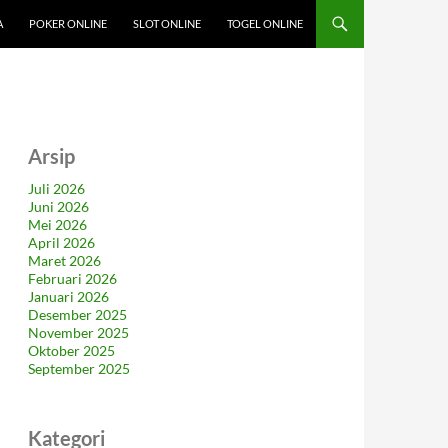
A
POKER ONLINE
SLOT ONLINE
TOGEL ONLINE
Arsip
Juli 2026
Juni 2026
Mei 2026
April 2026
Maret 2026
Februari 2026
Januari 2026
Desember 2025
November 2025
Oktober 2025
September 2025
Kategori