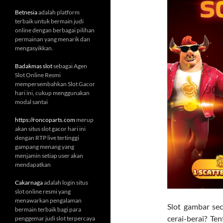
Betnesia
adalah platform
terbaik untuk bermain judi
online dengan berbagai pilihan
permainan yang menarik dan
mengasyikkan.
Badakmas slot
sebagai Agen
Slot Online Resmi
mempersembahkan Slot Gacor
hari ini, cukup menggunakan
modal santai
https://roncoparts.com
merup
akan situs slot gacor hari ini
dengan RTP live tertinggi
gampang menang yang
menjamin setiap user akan
mendapatkan
Cakarnaga
adalah login situs
slot online resmi yang
menawarkan pengalaman
Slot gambar sec
bermain terbaik bagi para
cerai-berai? T
penggemar judi slot terpercaya