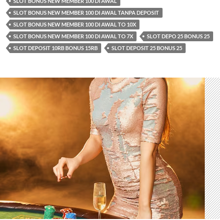
SLOT BONUS NEW MEMBER 100 DI AWAL
SLOT BONUS NEW MEMBER 100 DI AWAL TANPA DEPOSIT
SLOT BONUS NEW MEMBER 100 DI AWAL TO 10X
SLOT BONUS NEW MEMBER 100 DI AWAL TO 7X
SLOT DEPO 25 BONUS 25
SLOT DEPOSIT 10RB BONUS 15RB
SLOT DEPOSIT 25 BONUS 25