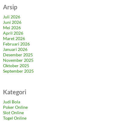
Arsip
Juli 2026
Juni 2026
Mei 2026
April 2026
Maret 2026
Februari 2026
Januari 2026
Desember 2025
November 2025
Oktober 2025
September 2025
Kategori
Judi Bola
Poker Online
Slot Online
Togel Online