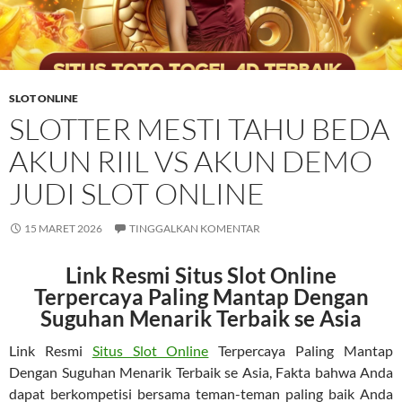
SLOT ONLINE
SLOTTER MESTI TAHU BEDA
AKUN RIIL VS AKUN DEMO
JUDI SLOT ONLINE
15 MARET 2026
TINGGALKAN KOMENTAR
Link Resmi Situs Slot Online
Terpercaya Paling Mantap Dengan
Suguhan Menarik Terbaik se Asia
Link Resmi
Situs Slot Online
Terpercaya Paling Mantap
Dengan Suguhan Menarik Terbaik se Asia, Fakta bahwa Anda
dapat berkompetisi bersama teman-teman paling baik Anda