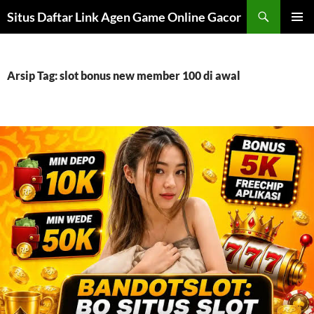
Langsung
Cari
Situs Daftar Link Agen Game Online Gacor
ke
MENU
isi
UTAMA
Arsip Tag: slot bonus new member 100 di awal