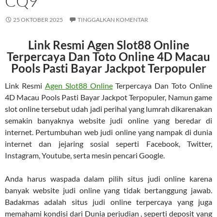
CQ9
25 OKTOBER 2025
TINGGALKAN KOMENTAR
Link Resmi Agen Slot88 Online
Terpercaya Dan Toto Online 4D Macau
Pools Pasti Bayar Jackpot Terpopuler
Link Resmi
Agen Slot88 Online
Terpercaya Dan Toto Online
4D Macau Pools Pasti Bayar Jackpot Terpopuler, Namun game
slot online tersebut udah jadi perihal yang lumrah dikarenakan
semakin banyaknya website judi online yang beredar di
internet. Pertumbuhan web judi online yang nampak di dunia
internet dan jejaring sosial seperti Facebook, Twitter,
Instagram, Youtube, serta mesin pencari Google.
Anda harus waspada dalam pilih situs judi online karena
banyak website judi online yang tidak bertanggung jawab.
Badakmas adalah situs judi online terpercaya yang juga
memahami kondisi dari Dunia perjudian , seperti deposit yang