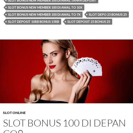
SLOT BONUS NEW MEMBER 100 DI AWAL TANPA DEPOSIT
SLOT BONUS NEW MEMBER 100 DI AWAL TO 10X
SLOT BONUS NEW MEMBER 100 DI AWAL TO 7X
SLOT DEPO 25 BONUS 25
SLOT DEPOSIT 10RB BONUS 15RB
SLOT DEPOSIT 25 BONUS 25
SLOT ONLINE
SLOT BONUS 100 DI DEPAN