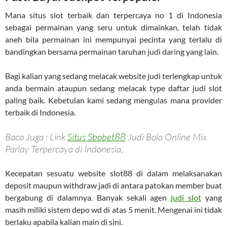
Mana situs slot terbaik dan terpercaya no 1 di Indonesia
sebagai permainan yang seru untuk dimainkan, telah tidak
aneh bila permainan ini mempunyai pecinta yang terlalu di
bandingkan bersama permainan taruhan judi daring yang lain.
Bagi kalian yang sedang melacak website judi terlengkap untuk
anda bermain ataupun sedang melacak type daftar judi slot
paling baik. Kebetulan kami sedang mengulas mana provider
terbaik di Indonesia.
Baca Juga : Link
Situs Sbobet88
Judi Bola Online Mix
Parlay Terpercaya di Indonesia,
Kecepatan sesuatu website slot88 di dalam melaksanakan
deposit maupun withdraw jadi di antara patokan member buat
bergabung di dalamnya. Banyak sekali agen
judi slot
yang
masih miliki sistem depo wd di atas 5 menit. Mengenai ini tidak
berlaku apabila kalian main di sini.