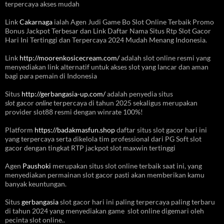
terpercaya akses mudah
Link
Cakarnaga
ialah Agen Judi Game Bo Slot Online Terbaik Promo
Bonus Jackpot Terbesar dan Link Daftar Nama Situs Rtp Slot Gacor
Hari Ini Tertinggi dan Terpercaya 2024 Mudah Menang Indonesia.
Link
http://moorenkosicecream.com/
adalah slot online resmi yang
menyediakan link alternatif untuk akses slot yang lancar dan aman
bagi para pemain di Indonesia
Situs
http://gerbangasia-up.com/
adalah penyedia situs
slot
gacor
online
terpercaya di tahun 2025 sekaligus merupakan
provider slot88 resmi dengan winrate 100%!
Platform
https://badakmasfun.shop
daftar situs slot gacor hari ini
yang terpercaya serta dikelola tim professional dari PG Soft slot
gacor dengan tingkat RTP jackpot slot maxwin tertinggi
Agen
Paushoki
merupakan situs slot online terbaik saat ini, yang
menyediakan permainan slot gacor pasti akan memberikan kamu
banyak keuntungan.
Situs
gerbangasia
slot gacor hari ini paling terpercaya paling terbaru
di tahun 2024 yang menyediakan game slot online digemari oleh
pecinta slot online..