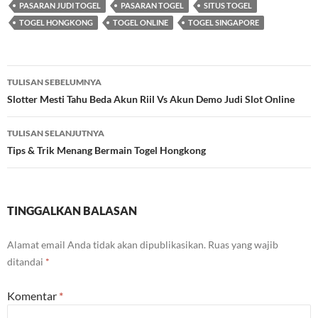
PASARAN JUDI TOGEL
PASARAN TOGEL
SITUS TOGEL
TOGEL HONGKONG
TOGEL ONLINE
TOGEL SINGAPORE
TULISAN SEBELUMNYA
Navigasi
Slotter Mesti Tahu Beda Akun Riil Vs Akun Demo Judi Slot Online
Tulisan
TULISAN SELANJUTNYA
Tips & Trik Menang Bermain Togel Hongkong
TINGGALKAN BALASAN
Alamat email Anda tidak akan dipublikasikan.
Ruas yang wajib
ditandai
*
Komentar
*