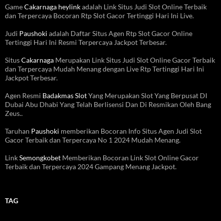
Game
Cakarnaga heylink
adalah Link Situs Judi Slot Online Terbaik
dan Terpercaya Bocoran Rtp Slot Gacor Tertinggi Hari Ini Live.
Judi
Paushoki
adalah Daftar Situs Agen Rtp Slot Gacor Online
Tertinggi Hari Ini Resmi Terpercaya Jackpot Terbesar.
Situs
Cakarnaga
Merupakan Link Situs Judi Slot Online Gacor Terbaik
dan Terpercaya Mudah Menang dengan Live Rtp Tertinggi Hari Ini
Jackpot Terbesar.
Agen Resmi
Badakmas Slot
Yang Merupakan Slot Yang Berpusat DI
Dubai Abu Dhabi Yang Telah Berlisensi Dan Di Resmikan Oleh Bang
Zeus..
Taruhan
Paushoki
memberikan Bocoran Info Situs Agen Judi Slot
Gacor Terbaik dan Terpercaya No 1 2024 Mudah Menang.
Link
Semongkobet
Memberikan Bocoran Link Slot Online Gacor
Terbaik dan Terpercaya 2024 Gampang Menang Jackpot.
TAG