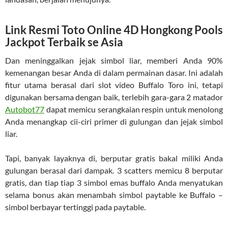
Link Resmi Toto Online 4D Hongkong Pools
Jackpot Terbaik se Asia
Dan meninggalkan jejak simbol liar, memberi Anda 90%
kemenangan besar Anda di dalam permainan dasar. Ini adalah
fitur utama berasal dari slot video Buffalo Toro ini, tetapi
digunakan bersama dengan baik, terlebih gara-gara 2 matador
Autobot77
dapat memicu serangkaian respin untuk menolong
Anda menangkap cii-ciri primer di gulungan dan jejak simbol
liar.
Tapi, banyak layaknya di, berputar gratis bakal miliki Anda
gulungan berasal dari dampak. 3 scatters memicu 8 berputar
gratis, dan tiap tiap 3 simbol emas buffalo Anda menyatukan
selama bonus akan menambah simbol paytable ke Buffalo –
simbol berbayar tertinggi pada paytable.