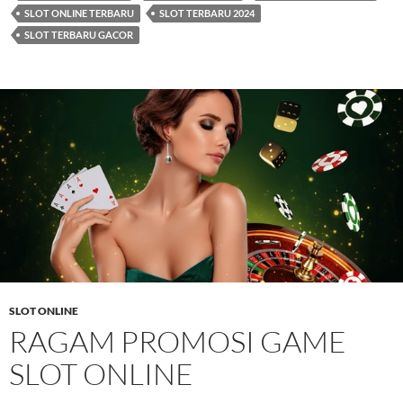
SLOT ONLINE TERBARU
SLOT TERBARU 2024
SLOT TERBARU GACOR
SLOT ONLINE
RAGAM PROMOSI GAME
SLOT ONLINE