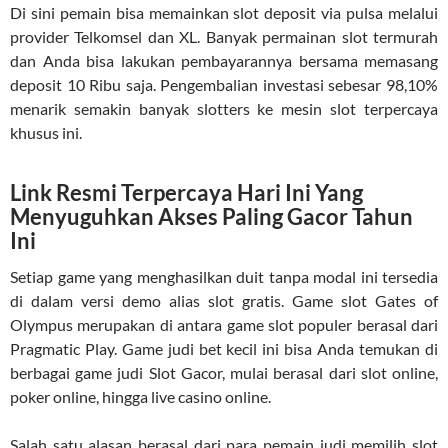
Di sini pemain bisa memainkan slot deposit via pulsa melalui
provider Telkomsel dan XL. Banyak permainan slot termurah
dan Anda bisa lakukan pembayarannya bersama memasang
deposit 10 Ribu saja. Pengembalian investasi sebesar 98,10%
menarik semakin banyak slotters ke mesin slot terpercaya
khusus ini.
Link Resmi Terpercaya Hari Ini Yang
Menyuguhkan Akses Paling Gacor Tahun
Ini
Setiap game yang menghasilkan duit tanpa modal ini tersedia
di dalam versi demo alias slot gratis. Game slot Gates of
Olympus merupakan di antara game slot populer berasal dari
Pragmatic Play. Game judi bet kecil ini bisa Anda temukan di
berbagai game judi Slot Gacor, mulai berasal dari slot online,
poker online, hingga live casino online.
Salah satu alasan berasal dari para pemain judi memilih slot