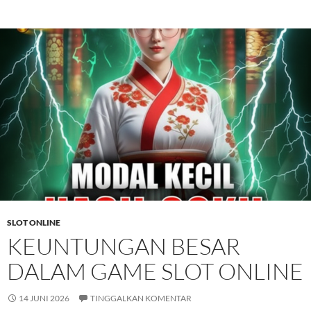
SLOT ONLINE
KEUNTUNGAN BESAR
DALAM GAME SLOT ONLINE
14 JUNI 2026
TINGGALKAN KOMENTAR