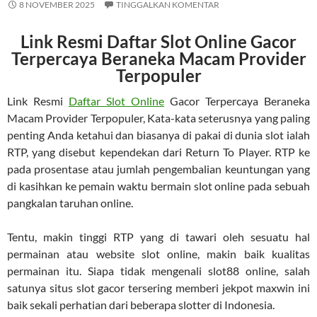
8 NOVEMBER 2025
TINGGALKAN KOMENTAR
Link Resmi Daftar Slot Online Gacor
Terpercaya Beraneka Macam Provider
Terpopuler
Link Resmi
Daftar Slot Online
Gacor Terpercaya Beraneka
Macam Provider Terpopuler, Kata-kata seterusnya yang paling
penting Anda ketahui dan biasanya di pakai di dunia slot ialah
RTP, yang disebut kependekan dari Return To Player. RTP ke
pada prosentase atau jumlah pengembalian keuntungan yang
di kasihkan ke pemain waktu bermain slot online pada sebuah
pangkalan taruhan online.
Tentu, makin tinggi RTP yang di tawari oleh sesuatu hal
permainan atau website slot online, makin baik kualitas
permainan itu. Siapa tidak mengenali slot88 online, salah
satunya situs slot gacor tersering memberi jekpot maxwin ini
baik sekali perhatian dari beberapa slotter di Indonesia.