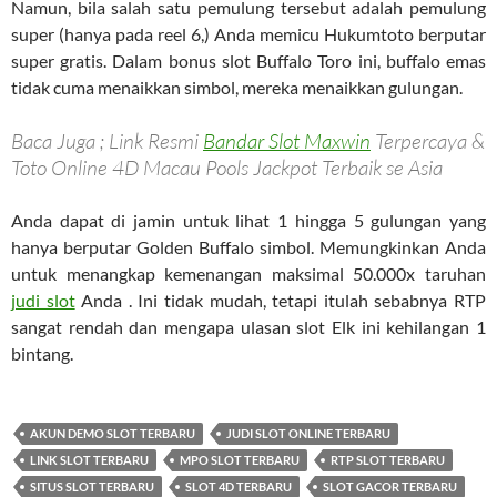
Namun, bila salah satu pemulung tersebut adalah pemulung
super (hanya pada reel 6,) Anda memicu Hukumtoto berputar
super gratis. Dalam bonus slot Buffalo Toro ini, buffalo emas
tidak cuma menaikkan simbol, mereka menaikkan gulungan.
Baca Juga ; Link Resmi
Bandar Slot Maxwin
Terpercaya &
Toto Online 4D Macau Pools Jackpot Terbaik se Asia
Anda dapat di jamin untuk lihat 1 hingga 5 gulungan yang
hanya berputar Golden Buffalo simbol. Memungkinkan Anda
untuk menangkap kemenangan maksimal 50.000x taruhan
judi slot
Anda . Ini tidak mudah, tetapi itulah sebabnya RTP
sangat rendah dan mengapa ulasan slot Elk ini kehilangan 1
bintang.
AKUN DEMO SLOT TERBARU
JUDI SLOT ONLINE TERBARU
LINK SLOT TERBARU
MPO SLOT TERBARU
RTP SLOT TERBARU
SITUS SLOT TERBARU
SLOT 4D TERBARU
SLOT GACOR TERBARU