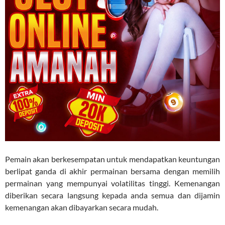
Pemain akan berkesempatan untuk mendapatkan keuntungan
berlipat ganda di akhir permainan bersama dengan memilih
permainan yang mempunyai volatilitas tinggi. Kemenangan
diberikan secara langsung kepada anda semua dan dijamin
kemenangan akan dibayarkan secara mudah.