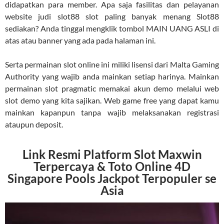
didapatkan para member. Apa saja fasilitas dan pelayanan
website judi slot88 slot paling banyak menang Slot88
sediakan? Anda tinggal mengklik tombol MAIN UANG ASLI di
atas atau banner yang ada pada halaman ini.
Serta permainan slot online ini miliki lisensi dari Malta Gaming
Authority yang wajib anda mainkan setiap harinya. Mainkan
permainan slot pragmatic memakai akun demo melalui web
slot demo yang kita sajikan. Web game free yang dapat kamu
mainkan kapanpun tanpa wajib melaksanakan registrasi
ataupun deposit.
Link Resmi Platform Slot Maxwin
Terpercaya & Toto Online 4D
Singapore Pools Jackpot Terpopuler se
Asia