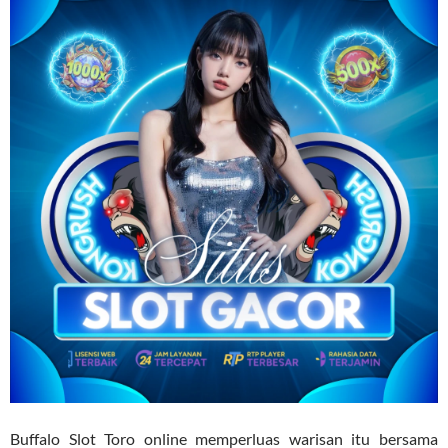
Buffalo Slot Toro online memperluas warisan itu bersama