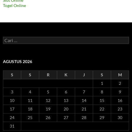
Slot Online
Togel Online
C
a
r
i
u
AGUSTUS 2026
n
t
S
S
R
K
J
S
M
u
k
1
2
:
3
4
5
6
7
8
9
10
11
12
13
14
15
16
17
18
19
20
21
22
23
24
25
26
27
28
29
30
31