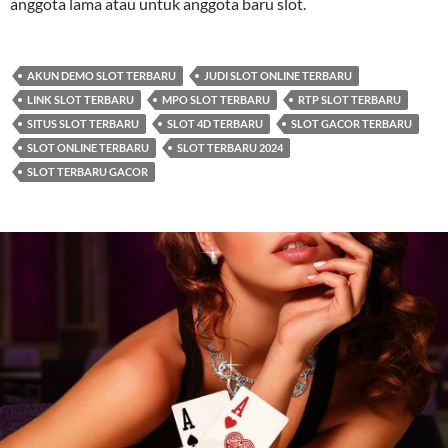
anggota lama atau untuk anggota baru slot.
AKUN DEMO SLOT TERBARU
JUDI SLOT ONLINE TERBARU
LINK SLOT TERBARU
MPO SLOT TERBARU
RTP SLOT TERBARU
SITUS SLOT TERBARU
SLOT 4D TERBARU
SLOT GACOR TERBARU
SLOT ONLINE TERBARU
SLOT TERBARU 2024
SLOT TERBARU GACOR