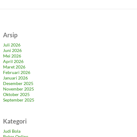
Arsip
Juli 2026
Juni 2026
Mei 2026
April 2026
Maret 2026
Februari 2026
Januari 2026
Desember 2025
November 2025
Oktober 2025
September 2025
Kategori
Judi Bola
Poker Online