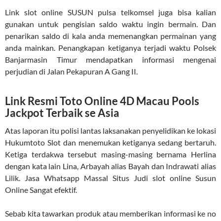
Link slot online SUSUN pulsa telkomsel juga bisa kalian
gunakan untuk pengisian saldo waktu ingin bermain. Dan
penarikan saldo di kala anda memenangkan permainan yang
anda mainkan. Penangkapan ketiganya terjadi waktu Polsek
Banjarmasin Timur mendapatkan informasi mengenai
perjudian di Jalan Pekapuran A Gang II.
Link Resmi Toto Online 4D Macau Pools
Jackpot Terbaik se Asia
Atas laporan itu polisi lantas laksanakan penyelidikan ke lokasi
Hukumtoto Slot dan menemukan ketiganya sedang bertaruh.
Ketiga terdakwa tersebut masing-masing bernama Herlina
dengan kata lain Lina, Arbayah alias Bayah dan Indrawati alias
Lilik. Jasa Whatsapp Massal Situs Judi slot online Susun
Online Sangat efektif.
Sebab kita tawarkan produk atau memberikan informasi ke no